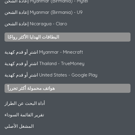
Mytel
-
إعادة الشحن Myanmar (Birmania)
U9
-
إعادة الشحن Myanmar (Birmania)
Claro
-
إعادة الشحن Nicaragua
البطاقات الهدايا الأكثر رواجًا
Minecraft
-
اشترِ أو قدم كهدية Myanmar
TrueMoney
-
اشترِ أو قدم كهدية Thailand
Google Play
-
اشترِ أو قدم كهدية United States
هواتف محمولة أكثر تحرراً
أداة البحث عن الطراز
تقرير القائمة السوداء
المشغل الأصلي