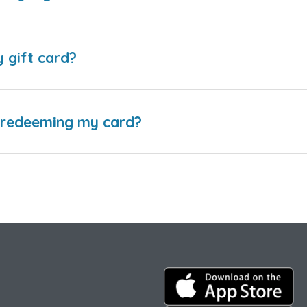
y gift card?
e redeeming my card?