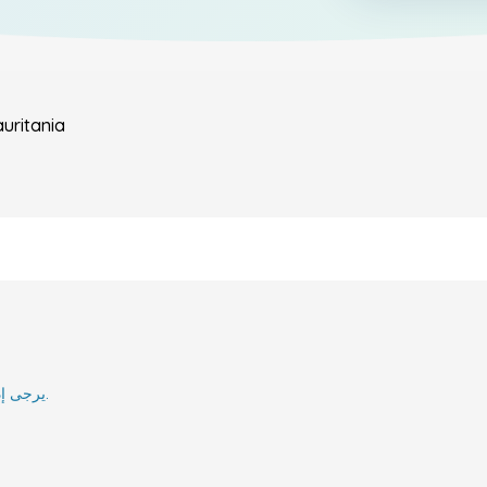
uritania
يرجى إدخال بريدك الإلكتروني وسنقوم بإعلامك عند إعادة تنشيطه.