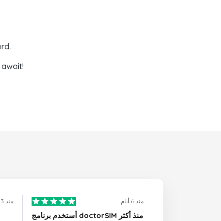
rd.
await!
منذ 6 أيام
منذ 3 أيام
أستخدم برنامج doctorSIM منذ أكثر