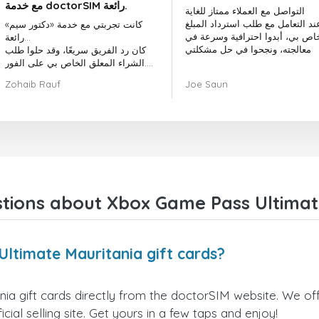
مع خدمة doctorSIM رائعة.
التواصل مع العملاء ممتاز للغاية
ند التعامل مع طلب استرداد المبلغ
كانت تجربتي مع خدمة «دكتور سيم»
خاص بي، أبدوا احترافية وسرعة في
رائعة...
معالجته، ونجحوا في حل مشكلتي
كان رد الفريق سريعًا، وقد حلوا طلب
الشراء المعلق الخاص بي على الفور.
بشكل عام، كان اختيار «دكتور سيم»
Zohaib Rauf
Joe Saun
قرارًا رائعًا.
شكرًا لكم!
tions about Xbox Game Pass Ultimate
ltimate Mauritania gift cards?
 gift cards directly from the doctorSIM website. We offe
cial selling site. Get yours in a few taps and enjoy!