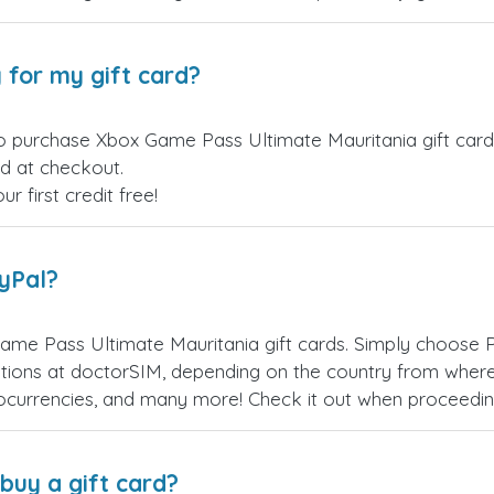
 for my gift card?
o purchase Xbox Game Pass Ultimate Mauritania gift cards
ed at checkout.
 first credit free!
ayPal?
me Pass Ultimate Mauritania gift cards. Simply choose 
ions at doctorSIM, depending on the country from where
ptocurrencies, and many more! Check it out when proceedi
buy a gift card?