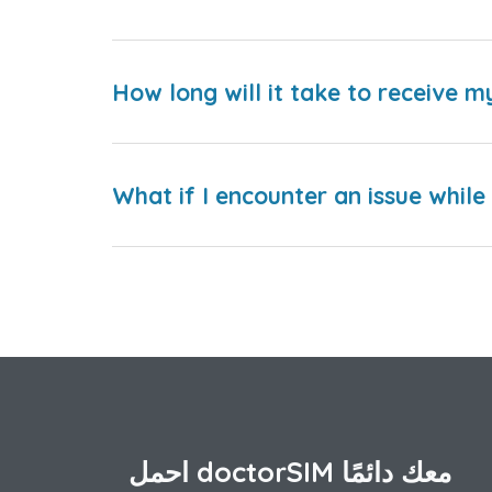
How long will it take to receive m
What if I encounter an issue whil
احمل doctorSIM معك دائمًا