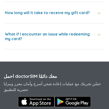
How long will it take to receive my gift card?
What if I encounter an issue while redeeming
my card?
احمل doctorSIM معك دائمًا
حسّن تجربتك مع عمليات إعادة شحن أسرع وأمان معزز ومزايا
حصرية للتطبيق.