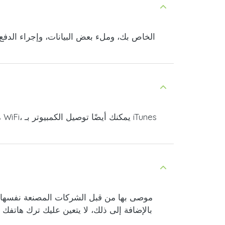
طريقة إلغاء القفل التي تستخدمها doctorSIM موصى بها من قبل الشركات المصنعة نفسه