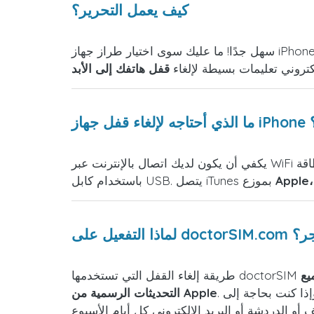
كيف يعمل التحرير؟
سهل جدًا! ما عليك سوى اختيار طراز جهاز iPhone الخاص بك، وملء بعض البيانات، وإجراء الدفع. عند استلامنا للطلب، سنقوم بتفعيله، وستتلقى في غضون وقت
تروني تعليمات بسيطة لإلغاء
قفل هاتفك إلى الأبد
ي؟
يكفي أن يكون لديك اتصال بالإنترنت عبر WiFi وبطاقة SIM من مشغل مختلف عن المشغل الأصلي. إذا لم يكن لديك WiFi، يمكنك أيضًا توصيل الكمبيوتر بـ iTunes
باستخدام كابل USB. يتصل iTunes بموزع
 في متجر؟
يع
. بالإضافة إلى ذلك، لا يتعين عليك ترك هاتفك مع غرباء، أو حذف الصور أو البيانات. يمكنك إلغاء القفل بنفسك، وإذا كنت بحاجة إلى
التحديثات الرسمية من Apple