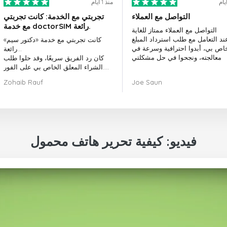
منذ 1 أيام
التواصل مع العملاء
تجربتي مع الخدمة: كانت تجربتي
مع خدمة doctorSIM رائعة.
التواصل مع العملاء ممتاز للغاية
ند التعامل مع طلب استرداد المبلغ
كانت تجربتي مع خدمة «دكتور سيم»
خاص بي، أبدوا احترافية وسرعة في
رائعة...
معالجته، ونجحوا في حل مشكلتي
كان رد الفريق سريعًا، وقد حلوا طلب
الشراء المعلق الخاص بي على الفور.
بشكل عام، كان اختيار «دكتور سيم»
Zohaib Rauf
Joe Saun
قرارًا رائعًا.
شكرًا لكم!
فيديو: كيفية تحرير هاتف محمول