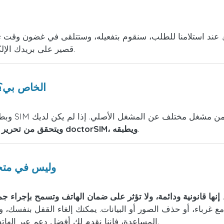
.
قصير على بريدك الإلك
ما الذي أحتاجه لإلغاء قفل جهاز iPhone الخاص ب
.
Apple، ويتحقق من تحرير doctorSIM، ويطبقه
لماذا التفعيل على doctorSIM.com وليس
ا.
إنها قانونية ودائمة، ولا تؤثر على ضمان الهاتف وتسمح بإجراء جم
المساعدة، فإننا نقدم لك أفضل دعم عبر الهاتف أو الدردشة أو البريد الإلكتروني كل أيام الأسبوع.