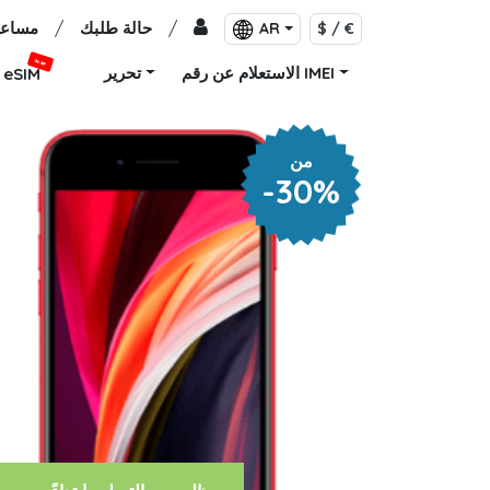
/
حالة طلبك
/
مساعد
AR
$ / €
جديد
الاستعلام عن رقم IMEI
تحرير
eSIM
من
-30%