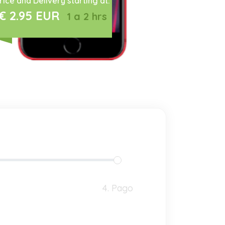
rice and Delivery starting at:
€ 2.95 EUR
1 a 2 hrs
4. Pago