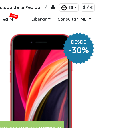
stado de tu Pedido
/
ES
$ / €
NUEVO
Liberar
Consultar IMEI
eSIM
DESDE
-30%