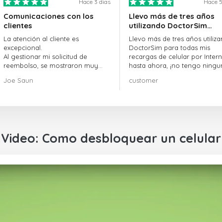
Hace 3 dias
Hace 5
Comunicaciones con los
Llevo más de tres años
clientes
utilizando DoctorSim…
La atención al cliente es
Llevo más de tres años utiliz
excepcional.
DoctorSim para todas mis
Al gestionar mi solicitud de
recargas de celular por Intern
reembolso, se mostraron muy
hasta ahora, ¡no tengo ningu
profesionales y rápidos en la
queja! ¡¡¡Muy recomendable!!!
Joe Saun
customer
gestión del proceso, y lograron
resolver mi problema.
Video: Como desbloquear un celular