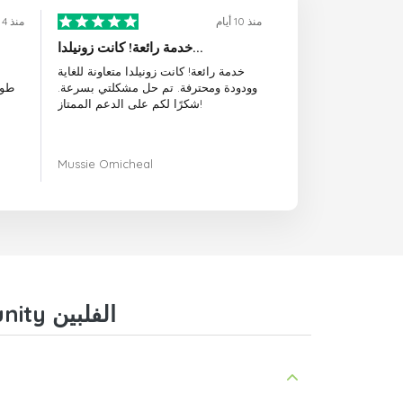
منذ 10 أيام
منذ 4 أيام
خدمة رائعة! كانت زونيلدا...
خدمة رائعة! كانت زونيلدا متعاونة للغاية
وودودة ومحترفة. تم حل مشكلتي بسرعة.
طوي
شكرًا لكم على الدعم الممتاز!
Mussie Omicheal
أسئلة وأجوبة حول إعادة شحن رصيد DITO Telecommunity الفلبين