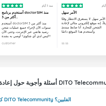
منذ 3 أيام
الأمر سهل
أستخدم برنامج doctorSIM منذ
أكثر من 3…
الأمر سهل. لا يستغرق الانتظار وقتًا
لاً، إنه موقع إلكتروني مثالي لإعادة
أستخدم doctorSIM منذ أكثر من 3
الشحن للبحارة. أنا ضابط مبتدئ
سنوات الآن لإجراء جميع عمليات شحن
وأستخدم هذا الموقع دائمًا
رصيد هاتفي عبر الإنترنت، وحتى الآن
ليس لدي أي شكوى!! أوصي به بشدة!!!
customer
ss ss
كيف يمكنني إعادة شحن هاتفي من شركة DITO Telecommunity الفلبين؟