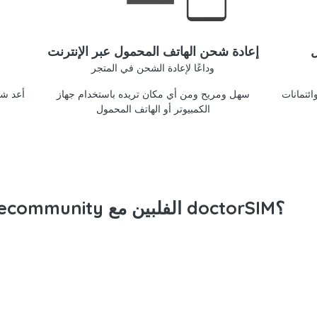
ل
إعادة شحن الهاتف المحمول عبر الإنترنت
وداعًا لإعادة الشحن في المتجر
doctorSIM
سهل ومريح ومن أي مكان تريده باستخدام جهاز
أعد شح
الكمبيوتر أو الهاتف المحمول
لماذا تعيد شحن رصيد DITO Telecommunity الفلبين مع doctorSIM؟