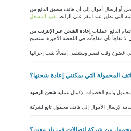
موال إلى أي هاتف مسبق الدفع من DITO Telecommunity الفلبين أمر سهل للغاية. ما عليك سوى إدخال رقم الهاتف والتحقق من صحة البلد
ئمة التي تظهر عند النقر على الرابط
تغيير المشغل
تمام الدفع. عمليات
إعادة الشحن عبر الإنترنت
من doctorSIM شفافة تمامًا وسيتم إعلامك
لا تفاجأ بأي مفاجآت في اللحظة الأخيرة. ستصبح
اتف المحمولة التي يمكنني إعادة شحنها؟
لمحمول واتبع الخطوات لإكمال عملية
شحن الرصيد
حمول من شركة اتصالات في بلد معين؟