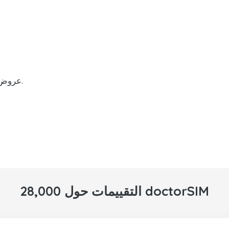
إعادة شحن رصي
عروض ترويجية ومزايا على عمليات إعادة الشحن.
28,000 التقييمات حول doctorSIM