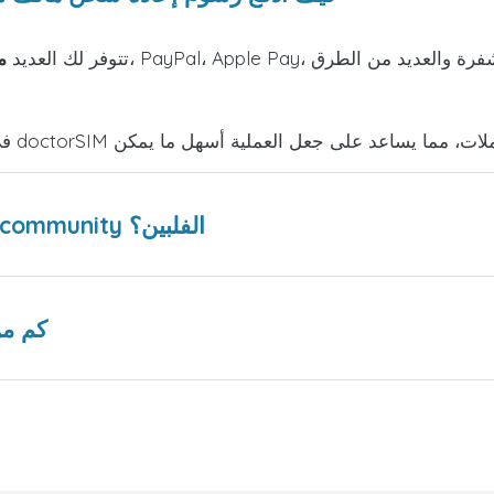
تتوفر لك العديد
م
هل هناك عروض ترويجية من DITO Telecommunity الفلبين؟
كم من