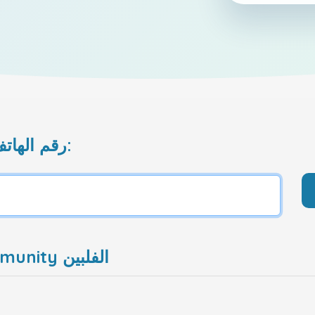
رقم الهاتف المحمول الذي تريد إعادة شحنه:
المشغل المحدد: DITO Telecommunity الفلبين