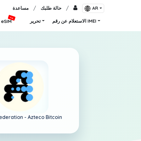
/
حالة طلبك
/
مساعدة
AR
جديد
الاستعلام عن رقم IMEI
تحرير
eSIM
ederation -
Azteco Bitcoin