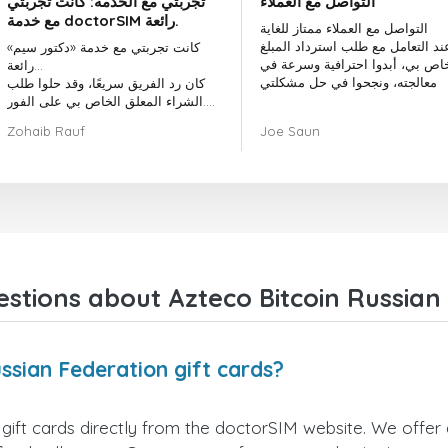
التواصل مع العملاء
تجربتي مع الخدمة: كانت تجربتي
مع خدمة doctorSIM رائعة.
التواصل مع العملاء ممتاز للغاية
ند التعامل مع طلب استرداد المبلغ
كانت تجربتي مع خدمة «دكتور سيم»
خاص بي، أبدوا احترافية وسرعة في
رائعة...
معالجته، ونجحوا في حل مشكلتي
كان رد الفريق سريعًا، وقد حلوا طلب
الشراء المعلق الخاص بي على الفور.
بشكل عام، كان اختيار «دكتور سيم»
Zohaib Rauf
Joe Saun
قرارًا رائعًا.
شكرًا لكم!
stions about Azteco Bitcoin Russian 
ssian Federation gift cards?
ift cards directly from the doctorSIM website. We offer a