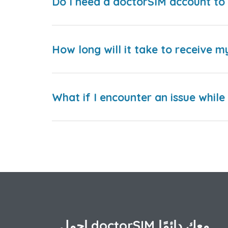
Do I need a doctorSIM account to 
How long will it take to receive m
What if I encounter an issue whil
احمل doctorSIM معك دائمًا