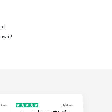
rd.
await!
منذ 4 أيام
منذ 1 أيام