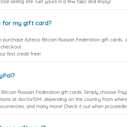
cial selling site. Get yours in a few taps and enjoy!
 for my gift card?
o purchase Azteco Bitcoin Russian Federation gift cards. 
t checkout.
 first credit free!
ayPal?
Bitcoin Russian Federation gift cards. Simply choose Pay
ions at doctorSIM, depending on the country from where
ptocurrencies, and many more! Check it out when proceedi