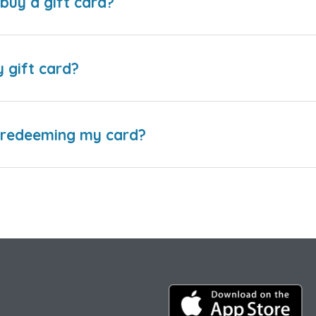
buy a gift card?
y gift card?
e redeeming my card?