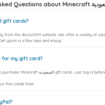
Where can I buy Minecraft السعودية gift cards?
 Get yours in a few taps and enjoy!
 for my gift card?
orSIM credits can be used to purchase Minecraft
 first credit free!
ayPal?