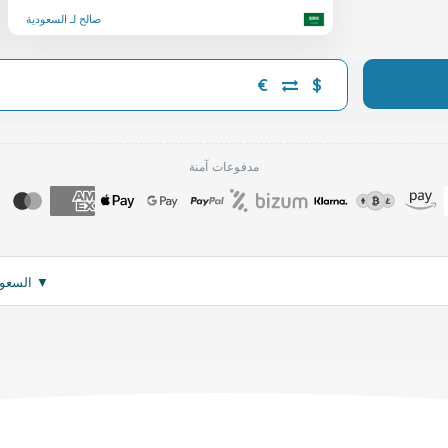
صالح لـ السعودية
€
$
مدفوعات آمنة
▼
اقرأ المزيد
: d only for use in