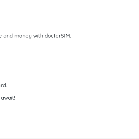
e and money with doctorSIM.
rd.
await!