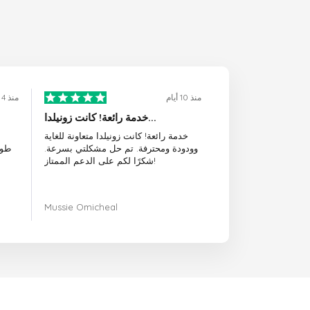
منذ 10 أيام
منذ 4 أيام
خدمة رائعة! كانت زونيلدا...
خدمة رائعة! كانت زونيلدا متعاونة للغاية
وودودة ومحترفة. تم حل مشكلتي بسرعة.
طوي
شكرًا لكم على الدعم الممتاز!
Mussie Omicheal