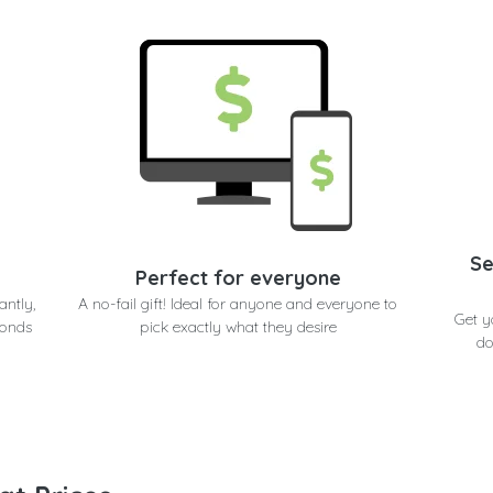
Se
Perfect for everyone
antly,
A no-fail gift! Ideal for anyone and everyone to
in seconds 
conds
pick exactly what they desire
do