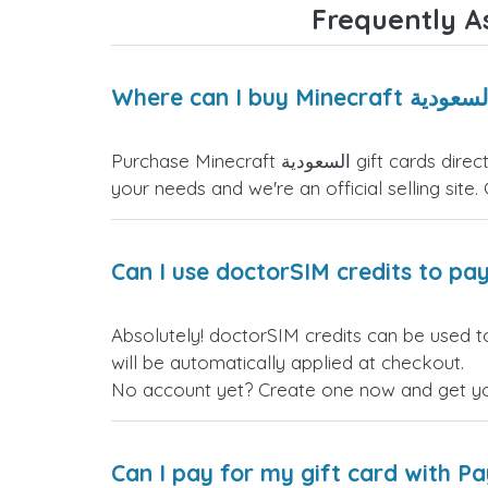
Purchase Minecraft السعودية gift cards directly from the doctorSIM website. We offer a variety of card values for you to select the one that fits
your needs and we're an official selling site.
Can I use doctorSIM credits to pay
Absolutely! doct السعودية gift cards. Just log in before making your purchase, and the discount
will be automatically applied at checkout.
No account yet? Create one now and get your
Can I pay for my gift card with P