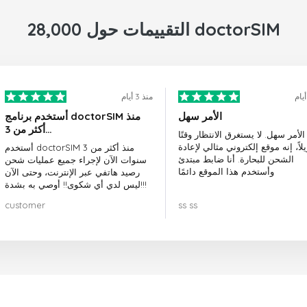
28,000 التقييمات حول doctorSIM
منذ 3 أيام
الأمر سهل
أستخدم برنامج doctorSIM منذ
أكثر من 3…
الأمر سهل. لا يستغرق الانتظار وقتًا
لاً، إنه موقع إلكتروني مثالي لإعادة
أستخدم doctorSIM منذ أكثر من 3
الشحن للبحارة. أنا ضابط مبتدئ
سنوات الآن لإجراء جميع عمليات شحن
وأستخدم هذا الموقع دائمًا
رصيد هاتفي عبر الإنترنت، وحتى الآن
ليس لدي أي شكوى!! أوصي به بشدة!!!
customer
ss ss