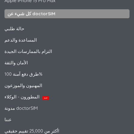
Apple
iPhone 15 Pro Max
كل شيء عن doctorSIM
حالة طلبي
المساعدة والدعم
التزام بالممارسات الجيدة
الأمان والثقة
طرق دفع آمنة 100%
المهنيون والموزعون
المطورون - الوكلاء
جديد
مدونة doctorSIM
عننا
أكثر من 25,000 تقييم حقيقي!