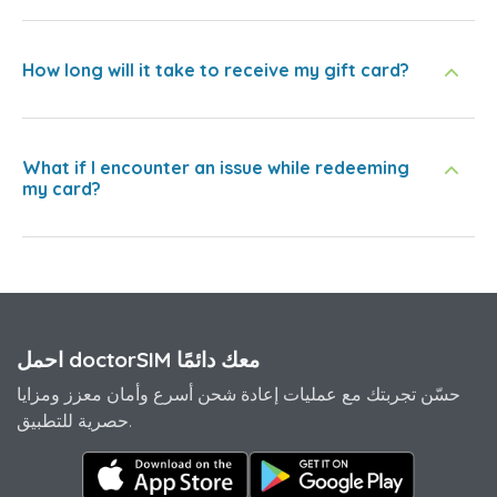
How long will it take to receive my gift card?
What if I encounter an issue while redeeming
my card?
احمل doctorSIM معك دائمًا
حسّن تجربتك مع عمليات إعادة شحن أسرع وأمان معزز ومزايا
حصرية للتطبيق.