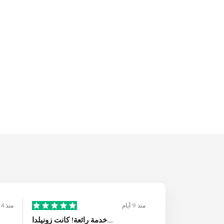
منذ 9 أيام
منذ 4 أيام
خدمة رائعة! كانت زونيلدا...