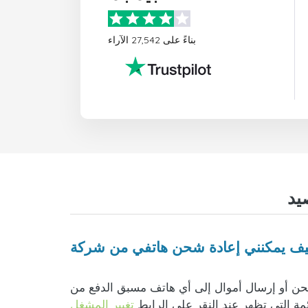
بناءً على 27,542 الآراء
موال إلى أي هاتف مسبق الدفع من Telia السويد أمر سهل للغاية. ما عليك سوى إدخال رقم الهاتف والتحقق من صحة البلد وشركة الهاتف
ئمة التي تظهر عند النقر على الرابط
تغيير المشغل