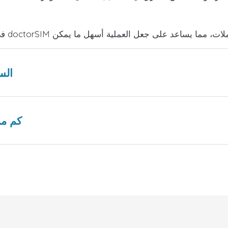
هل هناك عروض ت
كم من