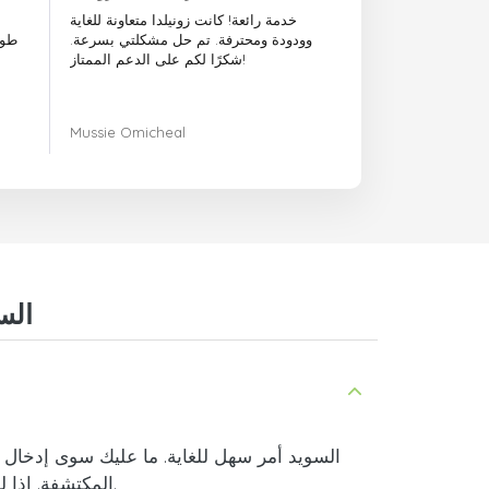
خدمة رائعة! كانت زونيلدا متعاونة للغاية
وودودة ومحترفة. تم حل مشكلتي بسرعة.
طوي
شكرًا لكم على الدعم الممتاز!
Mussie Omicheal
أسئلة وأجوبة حول إع
.
المكتشفة. إذا ل