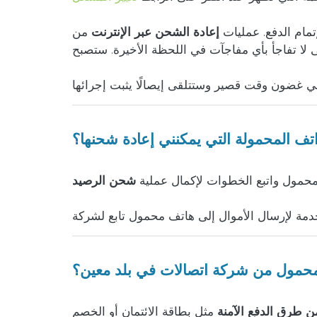
تمام الدفع. عمليات
إعادة الشحن عبر الإنترنت
من doctorSIM شفافة تمامًا وسيتم إعلامك
لا تفاجأ بأي مفاجآت في اللحظة الأخيرة. ستصبح
اتف المحمولة التي يمكنني إعادة شحنها؟
لمحمول واتبع الخطوات لإكمال عملية
شحن الرصيد
حمول من شركة اتصالات في بلد معين؟
ن طرق الدفع الآمنة
مثل بطاقة الائتمان أو الخصم، PayPal، Apple Pay، التحويل المصرفي، الدفع النقدي، العملة المشفرة والعديد من الطرق