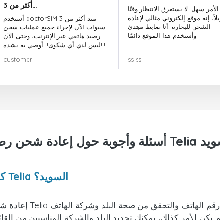
أكثر من 3…
الأمر سهل. لا يستغرق الانتظار وقتًا
لاً، إنه موقع إلكتروني مثالي لإعادة
أستخدم doctorSIM منذ أكثر من 3
الشحن للبحارة. أنا ضابط مبتدئ
سنوات الآن لإجراء جميع عمليات شحن
وأستخدم هذا الموقع دائمًا
رصيد هاتفي عبر الإنترنت، وحتى الآن
ليس لدي أي شكوى!! أوصي به بشدة!!!
customer
ss ss
ادة شحن رصيد Telia السويد
كيف يمكنني إعادة شحن هاتفي من شركة Telia السويد؟
إعادة شحن أو إرسال أ
م يكن الأمر كذلك، يمكنك تحديد البلد والشركة المناسبين من القا