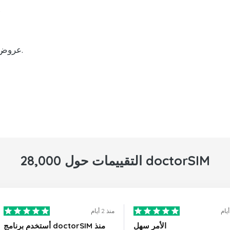
إعادة شحن رصي
عروض ترويجية ومزايا على عمليات إعادة الشحن.
28,000 التقييمات حول doctorSIM
منذ 2 أيام
الأمر سهل
أستخدم برنامج doctorSIM منذ