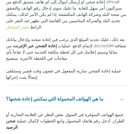
إعادة شحن أو إرسال أموال إلى أي هاتف مسبق الدفع من Africell
سيراليون أمر سهل للغاية. ما عليك سوى إدخال رقم الهاتف والتحقق
من صحة البلد وشركة الهاتف المكتشفة. إذا لم يكن الأمر كذلك، يمكنك
تحديد البلد والشركة المناسبين من القائمة التي تظهر عند النقر على
.
الرابط
تغيير المشغل
بعد ذلك، عليك تحديد المبلغ الذي ترغب في إعادة شحنه وإدخال بياناتك
لإتمام الدفع. عمليات
إعادة الشحن عبر الإنترنت
من doctorSIM شفافة
تمامًا وسيتم إعلامك في كل لحظة بتكلفة الخدمة حتى لا تفاجأ بأي
مفاجآت في اللحظة الأخيرة. ستصبح
عملية إعادة الشحن سارية المفعول في غضون وقت قصير وستتلقى
إيصالًا يثبت إجرائها.
ما هي الهواتف المحمولة التي يمكنني إعادة شحنها؟
جميع الهواتف المتوفرة في السوق. بغض النظر عن العلامة التجارية أو
الطراز، أدخل رقم هاتفك المحمول واتبع الخطوات لإكمال عملية
شحن
.
الرصيد