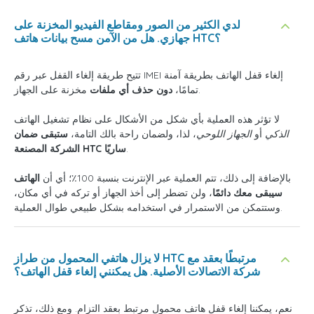
لدي الكثير من الصور ومقاطع الفيديو المخزنة على
جهازي. هل من الآمن مسح بيانات هاتف HTC؟
تتيح طريقة إلغاء القفل عبر رقم IMEI إلغاء قفل الهاتف بطريقة آمنة
مخزنة على الجهاز.
تمامًا،
دون حذف أي ملفات
لا تؤثر هذه العملية بأي شكل من الأشكال على نظام تشغيل الهاتف
الذكي
أو
الجهاز
اللوحي
، لذا، ولضمان راحة بالك التامة،
ستبقى ضمان
.
الشركة المصنعة HTC ساريًا
بالإضافة إلى ذلك، تتم العملية عبر الإنترنت بنسبة 100٪؛ أي أن
الهاتف
سيبقى معك دائمًا
، ولن تضطر إلى أخذ الجهاز أو تركه في أي مكان،
وستتمكن من الاستمرار في استخدامه بشكل طبيعي طوال العملية.
لا يزال هاتفي المحمول من طراز HTC مرتبطًا بعقد مع
شركة الاتصالات الأصلية. هل يمكنني إلغاء قفل الهاتف؟
نعم، يمكننا إلغاء قفل هاتف محمول مرتبط بعقد التزام. ومع ذلك، تذكر