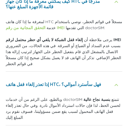
كيف يمكنني معرفة ما إذا كان جهاز HTC مدرجًا في
قائمة الأجهزة المبلغ عنها؟
لمعرفة ما إذا كان هاتف HTC مسجلاً في قوائم الحظر، نوصي باستخدام
التي تقدمها doctorSIM.
من رقم IMEI
خدمة
التحقق المجانية
إلغاء قفل الشبكة لا يلغي أي حظر محتمل لرقم IMEI
يرجى ملاحظة أن
بسبب عدم السداد أو الضياع أو السرقة. في هذه الحالات، من الضروري
الاتصال بالمشغل الذي قام بتفعيل الحظر على الجهاز لترتيب إزالة هذا
الحظر الإضافي. تذكر أن الهاتف قد لا يعمل بشكل صحيح إذا كان مسجلاً
في قوائم الحظر.
إذا تعذر إلغاء قفل هاتف HTC، فهل سأسترد أموالي؟
وبالطبع، على الرغم من أن خدمات doctorSIM تتمتع
بنسبة نجاح عالية
لحسن الحظ، لذا فإن حالات استرداد الأموال نادرة. وفي حال تعذر إلغاء
قفل الهاتف المحمول لسبب يقع ضمن مسؤوليتنا، فسوف نقوم برد
المبلغ إليك.