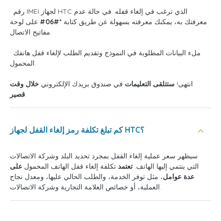
· رقم IMEI لجهاز HTC الذي ترغب في إلغاء قفله. في حالة عدم
معرفتك به، يمكنك معرفته بسهولة عن طريق كتابة
*#06#
على لوحة
مفاتيح الاتصال.
· ملء البيانات المطلوبة في النموذج وتقديم الطلب لإلغاء قفل هاتفك
المحمول.
انتهى!
ستتلقى التعليمات
في صندوق بريدك الإلكتروني
خلال وقت
.
قصير
كم تبلغ تكلفة رمز إلغاء القفل لجهاز HTC؟
سيظهر سعر عملية إلغاء القفل بمجرد تحديد البلد وشركة الاتصالات
التي ينتمي إليها الهاتف.
تعتمد
تكلفة إلغاء قفل الهاتف المحمول
على
عدة عوامل
، مثل توفر الخدمة، والطلب الحالي عليها، ومعدل نجاح
العملية، أو خصائص العلامة التجارية وشركة الاتصالات.