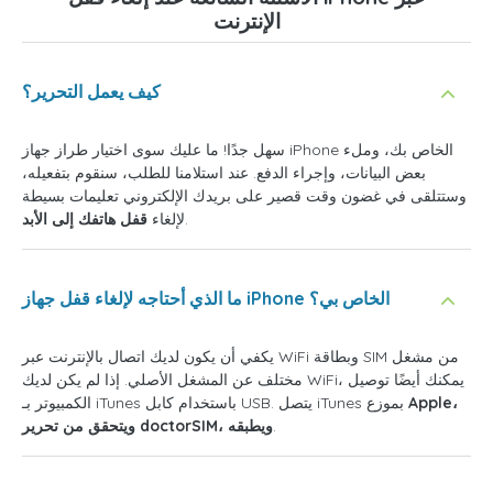
الإنترنت
كيف يعمل التحرير؟
سهل جدًا! ما عليك سوى اختيار طراز جهاز iPhone الخاص بك، وملء
بعض البيانات، وإجراء الدفع. عند استلامنا للطلب، سنقوم بتفعيله،
وستتلقى في غضون وقت قصير على بريدك الإلكتروني تعليمات بسيطة
.
لإلغاء
قفل هاتفك إلى الأبد
ما الذي أحتاجه لإلغاء قفل جهاز iPhone الخاص بي؟
يكفي أن يكون لديك اتصال بالإنترنت عبر WiFi وبطاقة SIM من مشغل
مختلف عن المشغل الأصلي. إذا لم يكن لديك WiFi، يمكنك أيضًا توصيل
Apple،
الكمبيوتر بـ iTunes باستخدام كابل USB. يتصل iTunes بموزع
.
ويتحقق من تحرير doctorSIM، ويطبقه