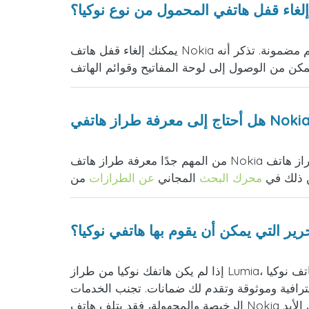
لغاء قفل هاتفي المحمول من نوع نوكيا؟
يمكنك إلغاء قفل هاتف Nokia الخاص بك بمجرد الوصول إلى الإنترنت وحساب بريد إلكتروني، حيث سنرسل إليك التعليمات في غضون فترة تسليم مضمونة. تذكر أنه
من المهم جدًا معرفة طراز هاتف Nokia الخاص بك قبل طلب إلغاء القفل. إذا لم تكن متأكدًا من طراز هاتف Nokia الخاص بك أو لم تكن متأكدًا من أنه متوافق مع
ن ذلك في
محرك البحث
المجاني
عن الطرازات
ير التي يمكن أن يقوم بها هاتفي نوكيا؟
إذا لم يكن هاتفك نوكيا من طراز Lumia، فسيكون لديك 5 محاولات لإدخال رمز التحرير. أما إذا كنت ترغب في تحرير هاتف نوكيا Lumia، فسيكون لديك 10 محاولات.
حترافية وموثوقة وتقدم لك ضمانات. تجنب الخدمات