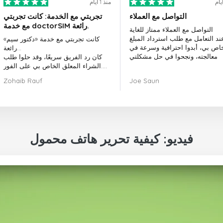
منذ 1 أيام
التواصل مع العملاء
تجربتي مع الخدمة: كانت تجربتي
مع خدمة doctorSIM رائعة.
التواصل مع العملاء ممتاز للغاية
ند التعامل مع طلب استرداد المبلغ
كانت تجربتي مع خدمة «دكتور سيم»
خاص بي، أبدوا احترافية وسرعة في
رائعة...
معالجته، ونجحوا في حل مشكلتي
كان رد الفريق سريعًا، وقد حلوا طلب
الشراء المعلق الخاص بي على الفور.
بشكل عام، كان اختيار «دكتور سيم»
Zohaib Rauf
Joe Saun
قرارًا رائعًا.
شكرًا لكم!
فيديو: كيفية تحرير هاتف محمول