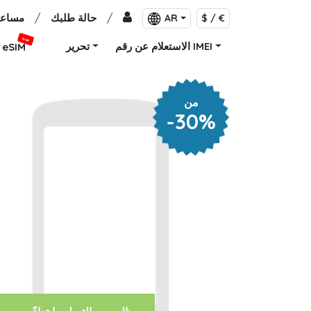
/
حالة طلبك
/
مساعد
AR
$ / €
جديد
الاستعلام عن رقم IMEI
تحرير
eSIM
من
-30%