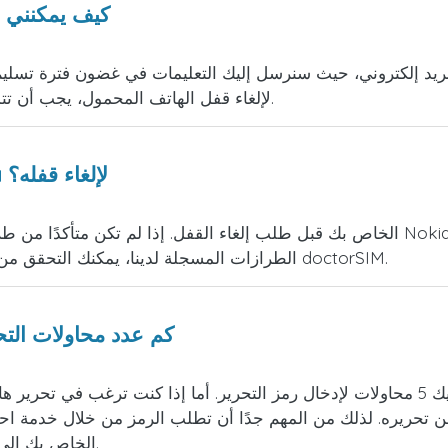
كيف يمكنني إ
لإلغاء قفل الهاتف المحمول، يجب أن تتمكن من الوصول إلى لوحة المفاتيح وقوائم الهاتف.
هل أحتاج إلى معرفة طراز هاتفي Nokia لإلغاء قفله؟
من doctorSIM.
الطرازات المسجلة لدينا، يمكنك التحقق م
كم عدد محاولات التحر
من تحريره. لذلك من المهم جدًا أن تطلب الرمز من خلال خدمة ا
الرخيصة والمجهولة، فقد يتلف هاتف Nokia الخاص بك إلى الأبد.