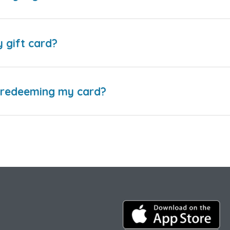
y gift card?
e redeeming my card?