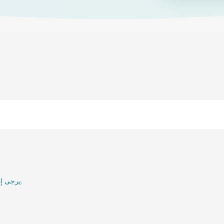
يرجى إدخال بريدك الإلكتروني وسنقوم بإعلامك عند إعادة تنشيطه.