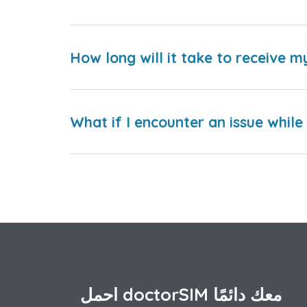
How long will it take to receive m
What if I encounter an issue whil
احمل doctorSIM معك دائمًا