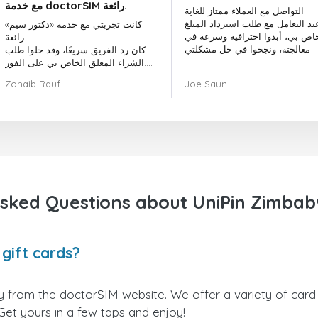
مع خدمة doctorSIM رائعة.
التواصل مع العملاء ممتاز للغاية
ند التعامل مع طلب استرداد المبلغ
كانت تجربتي مع خدمة «دكتور سيم»
خاص بي، أبدوا احترافية وسرعة في
رائعة...
معالجته، ونجحوا في حل مشكلتي
كان رد الفريق سريعًا، وقد حلوا طلب
الشراء المعلق الخاص بي على الفور.
بشكل عام، كان اختيار «دكتور سيم»
Zohaib Rauf
Joe Saun
قرارًا رائعًا.
شكرًا لكم!
sked Questions about UniPin Zimbab
gift cards?
 from the doctorSIM website. We offer a variety of card v
 Get yours in a few taps and enjoy!