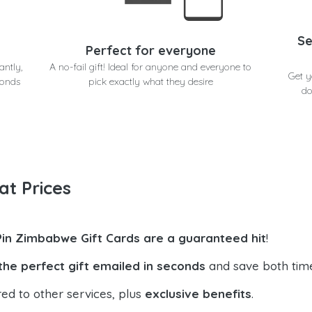
Se
Perfect for everyone
antly,
A no-fail gift! Ideal for anyone and everyone to
Get y
conds
pick exactly what they desire
do
at Prices
Pin Zimbabwe Gift Cards are a guaranteed hit
!
the perfect gift emailed in seconds
and save both tim
ed to other services, plus
exclusive benefits
.