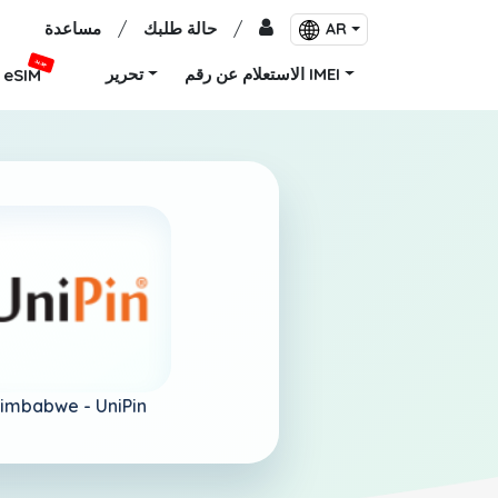
/
حالة طلبك
/
مساعدة
AR
جديد
الاستعلام عن رقم IMEI
تحرير
eSIM
imbabwe -
UniPin