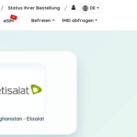
/
Status Ihrer Bestellung
/
DE
NEU
Befreien
IMEI abfragen
eSIM
ghanistan -
Etisalat