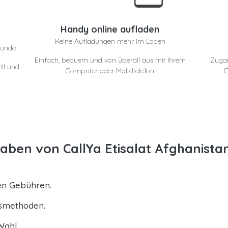
e
Handy online aufladen
Keine Aufladungen mehr im Laden
eunde
Einfach, bequem und von überall aus mit Ihrem
Zuga
ll und
Computer oder Mobiltelefon
G
ben von CallYa Etisalat Afghanista
ten Gebühren.
gsmethoden.
Wahl.