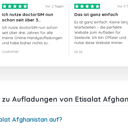
Vor 2 Tagen
Vor 3 
Ich nutze doctorSIM nun
Das ist ganz einfach
schon seit über 3…
Es ist ganz einfach. Keine lan
Wartezeiten – die perfekte
Ich nutze doctorSIM nun schon
Website zum Aufladen für
seit über drei Jahren für alle
Seeleute. Ich bin Offizier und
meine Online-Handyaufladungen
nutze diese Website immer.
und habe bisher nichts zu
beanstanden!! Sehr zu
customer
ss ss
empfehlen!!!
 zu Aufladungen von Etisalat Afghan
salat Afghanistan auf?