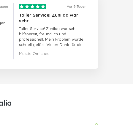
Tagen
Vor 9 Tagen
Toller Service! Zunilda war
sehr…
gen
Toller Service! Zunilda war sehr
hilfsbereit, freundlich und
professionell. Mein Problem wurde
schnell gelöst. Vielen Dank für die
hervorragende Unterstützung!
Mussie Omicheal
lia