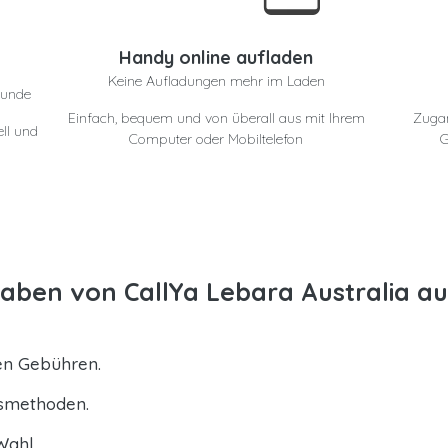
e
Handy online aufladen
Keine Aufladungen mehr im Laden
eunde
Einfach, bequem und von überall aus mit Ihrem
Zuga
ll und
Computer oder Mobiltelefon
G
ben von CallYa Lebara Australia a
ten Gebühren.
gsmethoden.
Wahl.