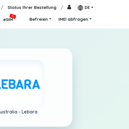
/
Status Ihrer Bestellung
/
DE
NEU
Befreien
IMEI abfragen
eSIM
ustralia -
Lebara