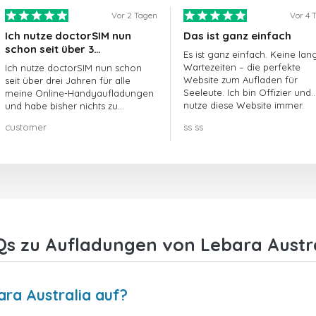
Vor 2 Tagen
Vor 4 
Ich nutze doctorSIM nun
Das ist ganz einfach
schon seit über 3…
Es ist ganz einfach. Keine lan
Wartezeiten – die perfekte
Ich nutze doctorSIM nun schon
Website zum Aufladen für
seit über drei Jahren für alle
Seeleute. Ich bin Offizier und
meine Online-Handyaufladungen
nutze diese Website immer.
und habe bisher nichts zu
beanstanden!! Sehr zu
customer
ss ss
empfehlen!!!
Qs zu Aufladungen von Lebara Austra
ara Australia auf?