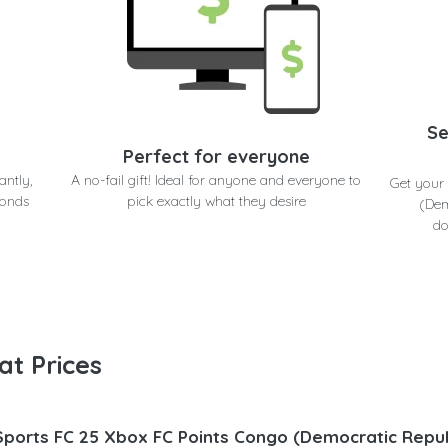
Se
Perfect for everyone
antly,
A no-fail gift! Ideal for anyone and everyone to
Get your
conds
pick exactly what they desire
(Dem
do
at Prices
Sports FC 25 Xbox FC Points Congo (Democratic Republ