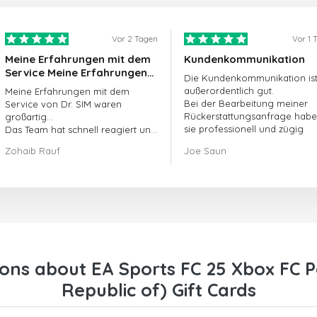
Vor 2 Tagen
Vor 1 
Meine Erfahrungen mit dem
Kundenkommunikation
Service Meine Erfahrungen
Die Kundenkommunikation is
mit dem Service von
außerordentlich gut.
Meine Erfahrungen mit dem
doctorSIM waren großartig.
Bei der Bearbeitung meiner
Service von Dr. SIM waren
Rückerstattungsanfrage hab
großartig...
sie professionell und zügig
Das Team hat schnell reagiert und
gehandelt und mein Problem
meine offene Bestellanfrage
Zohaib Rauf
Joe Saun
gelöst.
umgehend bearbeitet.
Insgesamt war es eine gute
Entscheidung, mich für Dr. SIM zu
entscheiden.
Vielen Dank!
ons about EA Sports FC 25 Xbox FC 
Republic of) Gift Cards