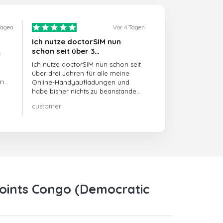
Tagen
Vor 4 Tagen
Ich nutze doctorSIM nun
schon seit über 3…
t
Ich nutze doctorSIM nun schon seit
über drei Jahren für alle meine
en
Online-Handyaufladungen und
habe bisher nichts zu beanstanden!!
Sehr zu empfehlen!!!
customer
Points Congo (Democratic