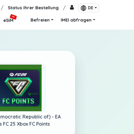
/
Status Ihrer Bestellung
/
DE
NEU
Befreien
IMEI abfragen
eSIM
mocratic Republic of) -
EA
s FC 25 Xbox FC Points