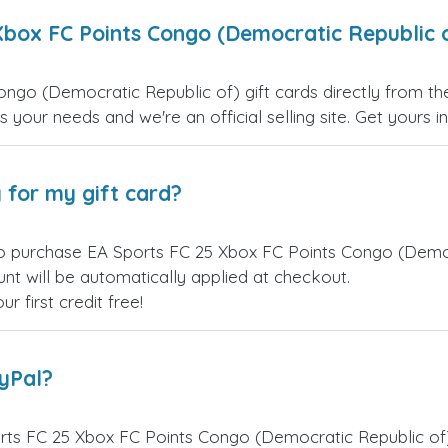
Xbox FC Points Congo (Democratic Republic o
go (Democratic Republic of) gift cards directly from th
s your needs and we're an official selling site. Get yours i
 for my gift card?
o purchase EA Sports FC 25 Xbox FC Points Congo (Democra
nt will be automatically applied at checkout.
 first credit free!
ayPal?
ts FC 25 Xbox FC Points Congo (Democratic Republic of)