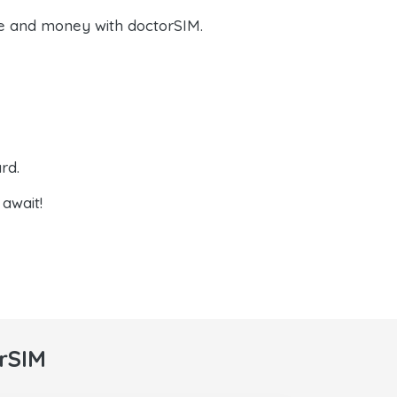
e and money with doctorSIM.
rd.
await!
rSIM