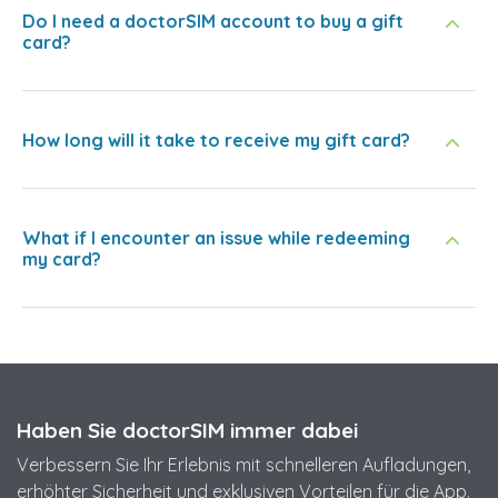
Do I need a doctorSIM account to buy a gift
card?
How long will it take to receive my gift card?
What if I encounter an issue while redeeming
my card?
Haben Sie doctorSIM immer dabei
Verbessern Sie Ihr Erlebnis mit schnelleren Aufladungen,
erhöhter Sicherheit und exklusiven Vorteilen für die App.