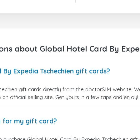
Insgesamt war es eine gute
Entscheidung, mich für Dr. SIM zu
entscheiden.
Vielen Dank!
ons about Global Hotel Card By Exped
 By Expedia Tschechien gift cards?
chien gift cards directly from the doctorSIM website. We 
an official selling site. Get yours in a few taps and enjoy!
 for my gift card?
o purchase Global Hotel Card By Expedia Tschechien gift 