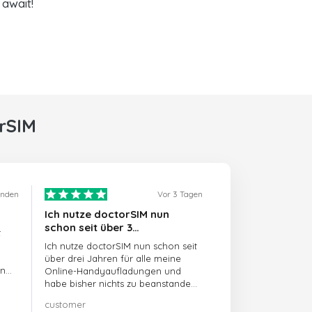
await!
rSIM
unden
Vor 3 Tagen
Ich nutze doctorSIM nun
schon seit über 3…
t
Ich nutze doctorSIM nun schon seit
über drei Jahren für alle meine
en
Online-Handyaufladungen und
habe bisher nichts zu beanstanden!!
Sehr zu empfehlen!!!
customer