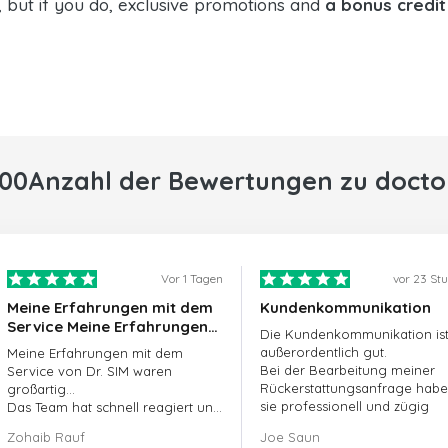
, but if you do, exclusive promotions and
a bonus credit
000Anzahl der Bewertungen zu docto
Vor 1 Tagen
vor 23 St
Meine Erfahrungen mit dem
Kundenkommunikation
Service Meine Erfahrungen
Die Kundenkommunikation is
mit dem Service von
außerordentlich gut.
Meine Erfahrungen mit dem
doctorSIM waren großartig.
Bei der Bearbeitung meiner
Service von Dr. SIM waren
Rückerstattungsanfrage hab
großartig...
sie professionell und zügig
Das Team hat schnell reagiert und
gehandelt und mein Problem
meine ausstehende Bestellung
Zohaib Rauf
Joe Saun
gelöst.
umgehend bearbeitet.