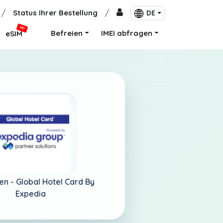
/
Status Ihrer Bestellung
/
DE
NEU
Befreien
IMEI abfragen
eSIM
en -
Global Hotel Card By
Expedia