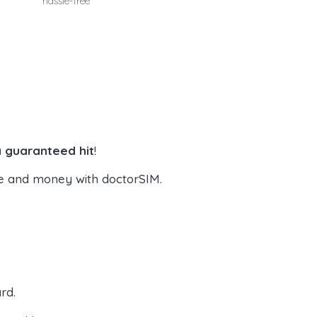
hassle-free
a guaranteed hit
!
e and money with doctorSIM.
rd.