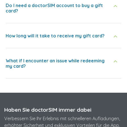
Do I need a doctorSIM account to buy a gift
card?
How long will it take to receive my gift card?
What if I encounter an issue while redeeming
my card?
Haben Sie doctorSIM immer dabei
Verbessern Sie Ihr Erlebnis mit schnelleren Aufladungen,
erhöhter Sicherheit und exklusiven Vorteilen für die App.