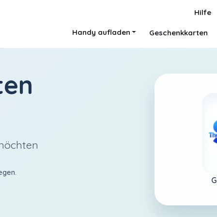
Hilfe
Handy aufladen
Geschenkkarten
ten
 möchten
egen.
G