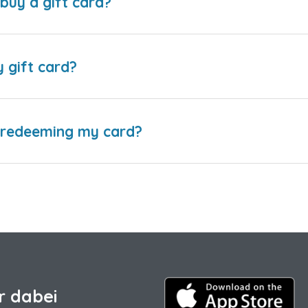
buy a gift card?
y gift card?
e redeeming my card?
r dabei