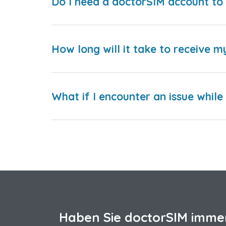
Do I need a doctorSIM account to 
How long will it take to receive m
What if I encounter an issue whil
Haben Sie doctorSIM imme