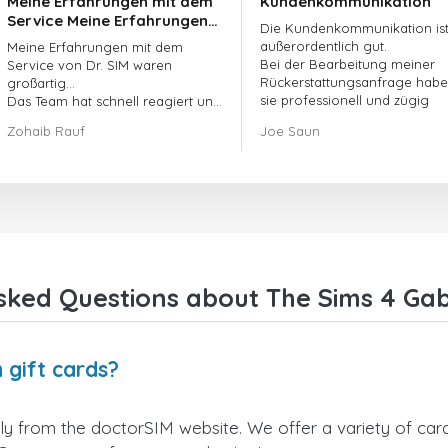
Meine Erfahrungen mit dem
Kundenkommunikation
Service Meine Erfahrungen
Die Kundenkommunikation is
mit dem Service von
außerordentlich gut.
Meine Erfahrungen mit dem
doctorSIM waren großartig.
Bei der Bearbeitung meiner
Service von Dr. SIM waren
Rückerstattungsanfrage hab
großartig...
sie professionell und zügig
Das Team hat schnell reagiert und
gehandelt und mein Problem
meine ausstehende Bestellung
Zohaib Rauf
Joe Saun
gelöst.
umgehend bearbeitet.
Insgesamt war es eine gute
Entscheidung, mich für Dr. SIM zu
entscheiden.
Vielen Dank!
sked Questions about The Sims 4 Gab
 gift cards?
y from the doctorSIM website. We offer a variety of card 