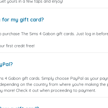
 Get yours in a few taps and enjoy!
 for my gift card?
o purchase The Sims 4 Gabon gift cards. Just log in befo
 first credit free!
ayPal?
s 4 Gabon gift cards. Simply choose PayPal as your pay
epending on the country from where you're making the p
any more! Check it out when proceeding to payment.