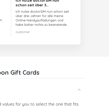
Ich nutze doctorSIM nun
schon seit über 3…
t
Ich nutze doctorSIM nun schon seit
über drei Jahren für alle meine
en
Online-Handyaufladungen und
habe bisher nichts zu beanstanden!!
Sehr zu empfehlen!!!
customer
on Gift Cards
values for you to select the one that fits