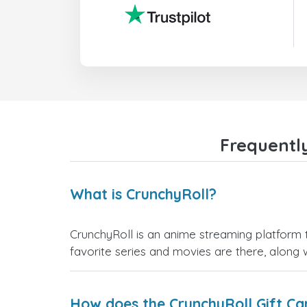
Frequentl
What is CrunchyRoll?
CrunchyRoll is an anime streaming platform th
favorite series and movies are there, along 
How does the CrunchyRoll Gift Ca