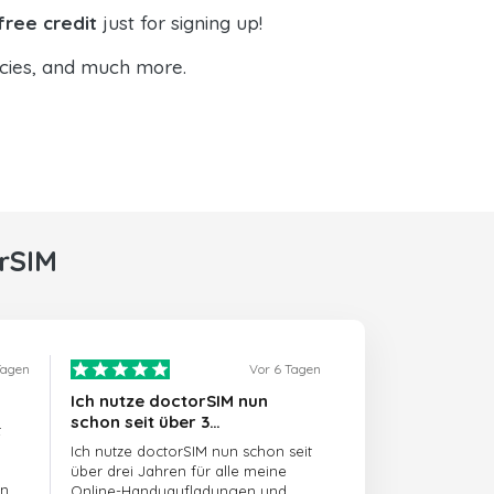
free credit
just for signing up!
ncies, and much more.
rSIM
Tagen
Vor 6 Tagen
Ich nutze doctorSIM nun
schon seit über 3…
t
Ich nutze doctorSIM nun schon seit
über drei Jahren für alle meine
en
Online-Handyaufladungen und