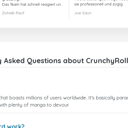
sie professionell und zügig
Das Team hat schnell reagiert und
gehandelt und mein Problem
meine offene Bestellanfrage
Zohaib Rauf
Joe Saun
gelöst.
umgehend bearbeitet.
Insgesamt war es eine gute
Entscheidung, mich für Dr. SIM zu
entscheiden.
Vielen Dank!
y Asked Questions about CrunchyRoll 
at boasts millions of users worldwide. It's basically para
with plenty of manga to devour.
rd work?