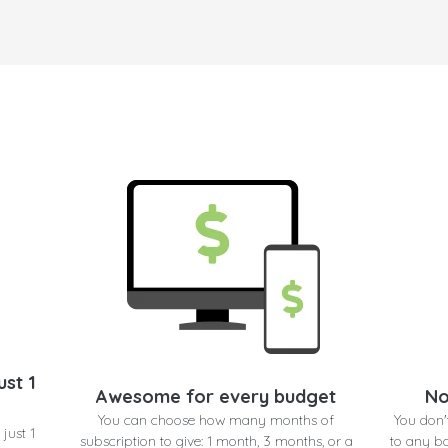
ust 1
Awesome for every budget
No
You can choose how many months of
You don'
 just 1
subscription to give: 1 month, 3 months, or a
to any b