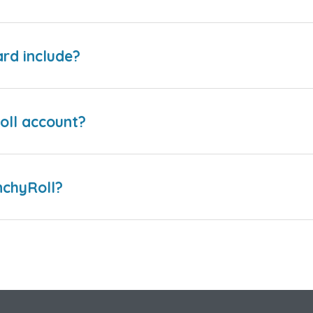
rd include?
oll account?
nchyRoll?