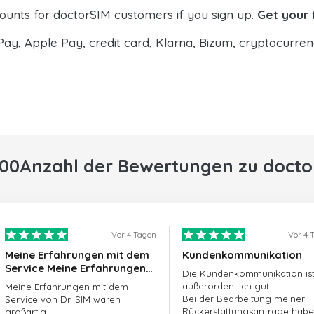
counts for doctorSIM customers if you sign up.
Get your 
Pay, Apple Pay, credit card, Klarna, Bizum, cryptocurre
000Anzahl der Bewertungen zu docto
Vor 4 Tagen
Vor 4 
Meine Erfahrungen mit dem
Kundenkommunikation
Service Meine Erfahrungen
Die Kundenkommunikation is
mit dem Service von
außerordentlich gut.
Meine Erfahrungen mit dem
doctorSIM waren großartig.
Bei der Bearbeitung meiner
Service von Dr. SIM waren
Rückerstattungsanfrage hab
großartig...