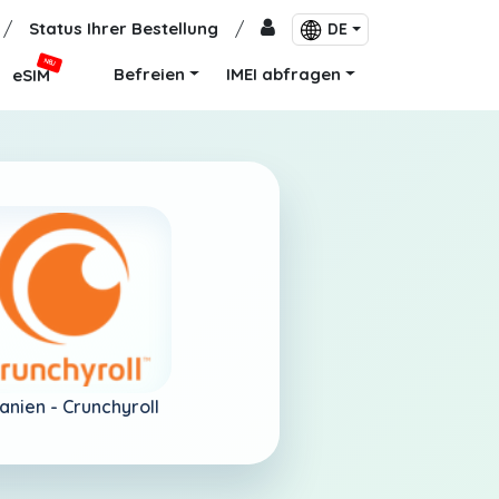
/
Status Ihrer Bestellung
/
DE
NEU
Befreien
IMEI abfragen
eSIM
anien - Crunchyroll