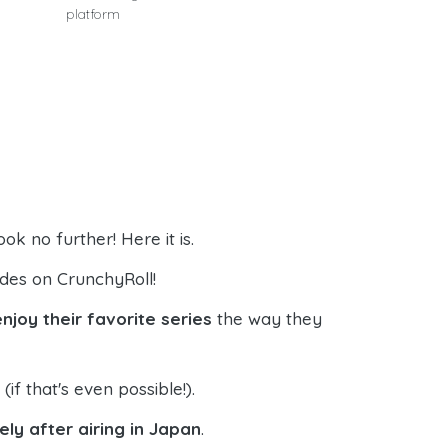
platform
k no further! Here it is.
odes on CrunchyRoll!
enjoy their favorite series
the way they
if that's even possible!).
ly after airing in Japan
.