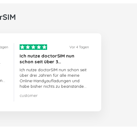
rSIM
Tagen
Vor 4 Tagen
Ich nutze doctorSIM nun
schon seit über 3…
t
Ich nutze doctorSIM nun schon seit
über drei Jahren für alle meine
en
Online-Handyaufladungen und
habe bisher nichts zu beanstanden!!
Sehr zu empfehlen!!!
customer