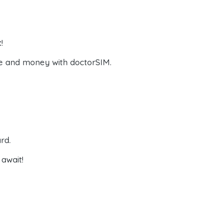
t
!
e and money with doctorSIM.
rd.
await!