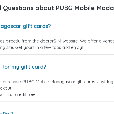
d Questions about PUBG Mobile Madag
agascar gift cards?
 directly from the doctorSIM website. We offer a variety
ling site. Get yours in a few taps and enjoy!
 for my gift card?
to purchase PUBG Mobile Madagascar gift cards. Just log
eckout.
 first credit free!
ayPal?