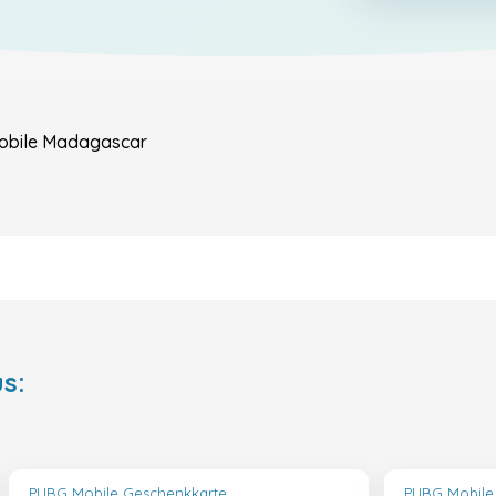
bile
Madagascar
s:
PUBG Mobile Geschenkkarte
PUBG Mobile