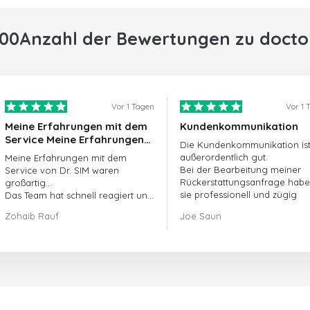
000Anzahl der Bewertungen zu docto
Vor 1 Tagen
Vor 1 
Meine Erfahrungen mit dem
Kundenkommunikation
Service Meine Erfahrungen
Die Kundenkommunikation is
mit dem Service von
außerordentlich gut.
Meine Erfahrungen mit dem
doctorSIM waren großartig.
Bei der Bearbeitung meiner
Service von Dr. SIM waren
Rückerstattungsanfrage hab
großartig...
sie professionell und zügig
Das Team hat schnell reagiert und
gehandelt und mein Problem
meine ausstehende Bestellung
Zohaib Rauf
Joe Saun
gelöst.
umgehend bearbeitet.
Insgesamt war es eine gute
Entscheidung, mich für Dr. SIM zu
entscheiden.
Vielen Dank!