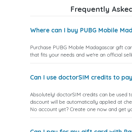
Frequently Aske
Where can I buy PUBG Mobile Mad
Purchase PUBG Mobile Madagascar gift cards
that fits your needs and we're an official sel
Can I use doctorSIM credits to pay
Absolutely! doctorSIM credits can be used 
discount will be automatically applied at ch
No account yet? Create one now and get your
Can I pay for my gift card with P