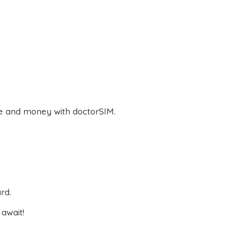
e and money with doctorSIM.
rd.
await!