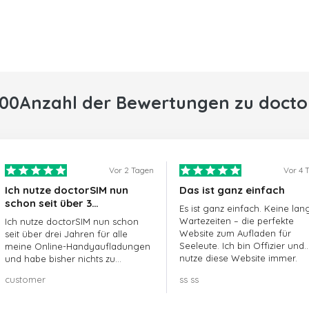
000Anzahl der Bewertungen zu docto
Vor 2 Tagen
Vor 4 
Ich nutze doctorSIM nun
Das ist ganz einfach
schon seit über 3…
Es ist ganz einfach. Keine lan
Wartezeiten – die perfekte
Ich nutze doctorSIM nun schon
Website zum Aufladen für
seit über drei Jahren für alle
Seeleute. Ich bin Offizier und
meine Online-Handyaufladungen
nutze diese Website immer.
und habe bisher nichts zu
beanstanden!! Sehr zu
customer
ss ss
empfehlen!!!