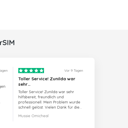
rSIM
Tagen
Vor 9 Tagen
Toller Service! Zunilda war
sehr…
gen
Toller Service! Zunilda war sehr
hilfsbereit, freundlich und
professionell. Mein Problem wurde
schnell gelöst. Vielen Dank für die
hervorragende Unterstützung!
Mussie Omicheal