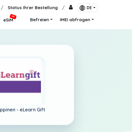
/
Status Ihrer Bestellung
/
DE
NEU
Befreien
IMEI abfragen
eSIM
ippinen -
eLearn Gift