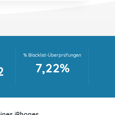
% Blacklist-Überprüfungen
7,22%
2
ines iPhones