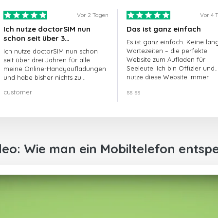
Vor 2 Tagen
Vor 4 
Ich nutze doctorSIM nun
Das ist ganz einfach
schon seit über 3…
Es ist ganz einfach. Keine lan
Wartezeiten – die perfekte
Ich nutze doctorSIM nun schon
Website zum Aufladen für
seit über drei Jahren für alle
Seeleute. Ich bin Offizier und
meine Online-Handyaufladungen
nutze diese Website immer.
und habe bisher nichts zu
beanstanden!! Sehr zu
customer
ss ss
empfehlen!!!
deo: Wie man ein Mobiltelefon entspe