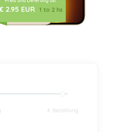
Preis und Lieferung ab:
€ 2.95 EUR
1 to 2 hs
g
4. Bezahlung