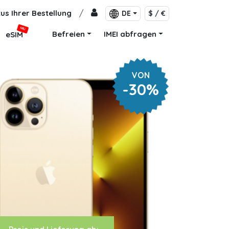
us Ihrer Bestellung
/
DE
$ / €
NEU
Befreien
IMEI abfragen
eSIM
VON
-30%