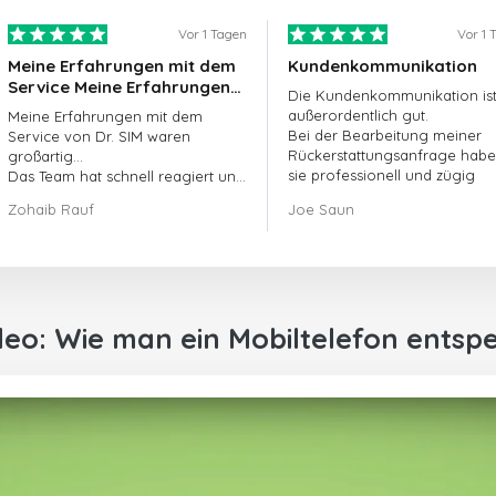
Vor 1 Tagen
Vor 1 
Meine Erfahrungen mit dem
Kundenkommunikation
Service Meine Erfahrungen
Die Kundenkommunikation is
mit dem Service von
außerordentlich gut.
Meine Erfahrungen mit dem
doctorSIM waren großartig.
Bei der Bearbeitung meiner
Service von Dr. SIM waren
Rückerstattungsanfrage hab
großartig...
sie professionell und zügig
Das Team hat schnell reagiert und
gehandelt und mein Problem
meine ausstehende Bestellung
Zohaib Rauf
Joe Saun
gelöst.
umgehend bearbeitet.
Insgesamt war es eine gute
Entscheidung, mich für Dr. SIM zu
entscheiden.
Vielen Dank!
deo: Wie man ein Mobiltelefon entspe