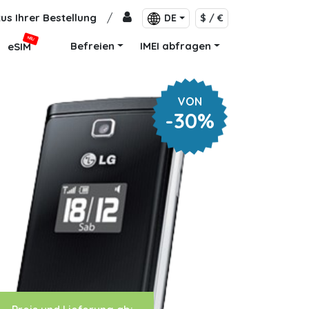
us Ihrer Bestellung
/
DE
$ / €
NEU
Befreien
IMEI abfragen
eSIM
VON
-30%