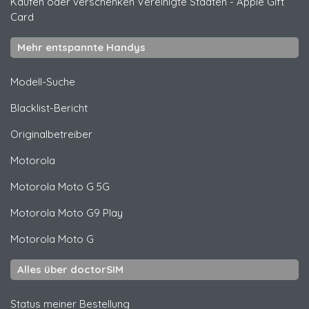
Kaufen oder verschenken Vereinigte Staaten
-
Apple Gift
Card
Mehr entspannte Handys
Modell-Suche
Blacklist-Bericht
Originalbetreiber
Motorola
Motorola
Moto G 5G
Motorola
Moto G9 Play
Motorola
Moto G
Alles über doctorSIM
Status meiner Bestellung