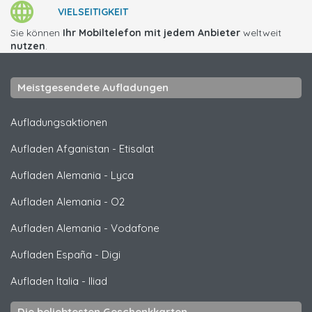
VIELSEITIGKEIT
Sie können
Ihr Mobiltelefon mit jedem Anbieter
weltweit
nutzen
.
Meistgesendete Aufladungen
Aufladungsaktionen
Aufladen Afganistan
-
Etisalat
Aufladen Alemania
-
Lyca
Aufladen Alemania
-
O2
Aufladen Alemania
-
Vodafone
Aufladen España
-
Digi
Aufladen Italia
-
Iliad
Die beliebtesten Geschenkkarten