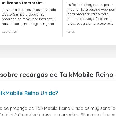
utilizando DoctorSim…
Es fácil. No hay que esperar
mucho. Es la página web perf
Llevo más de tres años utilizando
para recargar saldo para
DoctorSim para todas mis
marineros. Soy oficial en
recargas de móvil por Internet y,
prácticas y siempre uso esta
hasta ahora, ¡no tengo ninguna
página web.
queja! ¡¡¡Muy recomendable!!!
customer
ss ss
sobre recargas de TalkMobile Reino
lkMobile Reino Unido?
no de prepago de TalkMobile Reino Unido es muy sencillo.
 telefónica detectados son correctos. Si no es así, pued