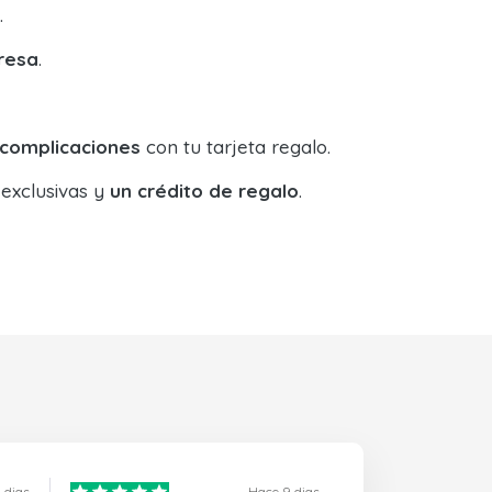
.
resa
.
 complicaciones
con tu tarjeta regalo.
 exclusivas y
un crédito de regalo
.
 dias
Hace 9 dias