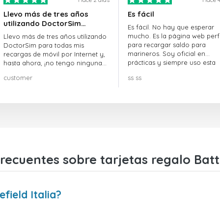
Llevo más de tres años
Es fácil
utilizando DoctorSim…
Es fácil. No hay que esperar
mucho. Es la página web perf
Llevo más de tres años utilizando
para recargar saldo para
DoctorSim para todas mis
marineros. Soy oficial en
recargas de móvil por Internet y,
prácticas y siempre uso esta
hasta ahora, ¡no tengo ninguna
página web.
queja! ¡¡¡Muy recomendable!!!
customer
ss ss
recuentes sobre tarjetas regalo Battle
field Italia?