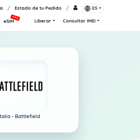
a
/
Estado de tu Pedido
/
ES
NUEVO
Liberar
Consultar IMEI
eSIM
Italia -
Battlefield