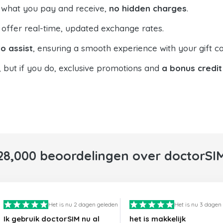
 what you pay and receive,
no hidden charges
.
offer real-time, updated exchange rates.
o assist
, ensuring a smooth experience with your gift ca
, but if you do, exclusive promotions and
a bonus credit
28,000 beoordelingen over doctorSI
Het is nu 2 dagen geleden
Het is nu 3 dagen
Ik gebruik doctorSIM nu al
het is makkelijk