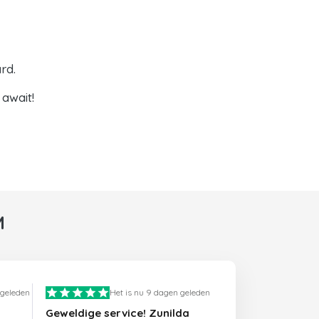
rd.
await!
M
 geleden
Het is nu 9 dagen geleden
Geweldige service! Zunilda