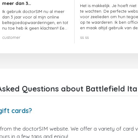
meer dan 3…
Het is makkelijk. Je hoeft niet
te wachten. De perfecte webs
Ik gebruik doctorSIM nu al meer
voor zeelieden om hun tego
dan 3 jaar voor al mijn online
op te waarderen. Ik ben offici
beltegoedopwaarderingen, en tot
en maak altijd gebruik van de
nu toe heb ik geen klachten!! Een
website.
echte aanrader!!!
customer
ss ss
sked Questions about Battlefield Ital
gift cards?
ly from the doctorSIM website. We offer a variety of card v
yours in a few taps and enjoy!