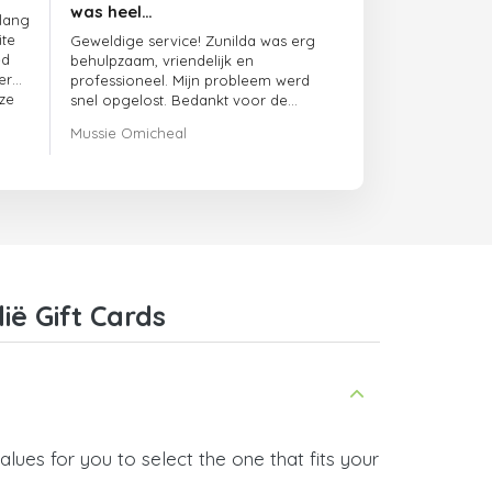
was heel…
 lang
ite
Geweldige service! Zunilda was erg
ed
behulpzaam, vriendelijk en
er
professioneel. Mijn probleem werd
ze
snel opgelost. Bedankt voor de
uitstekende ondersteuning!
Mussie Omicheal
ië Gift Cards
alues for you to select the one that fits your