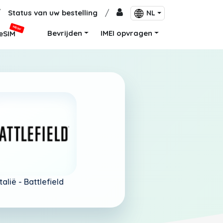
/
Status van uw bestelling
/
NL
NIEUW
Bevrijden
IMEI opvragen
eSIM
Italië -
Battlefield