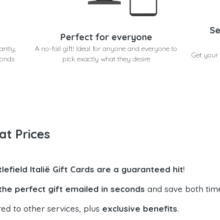
Se
Perfect for everyone
antly,
A no-fail gift! Ideal for anyone and everyone to
Get your 
conds
pick exactly what they desire
at Prices
tlefield Italië Gift Cards are a guaranteed hit
!
the perfect gift emailed in seconds
and save both tim
ed to other services, plus
exclusive benefits
.