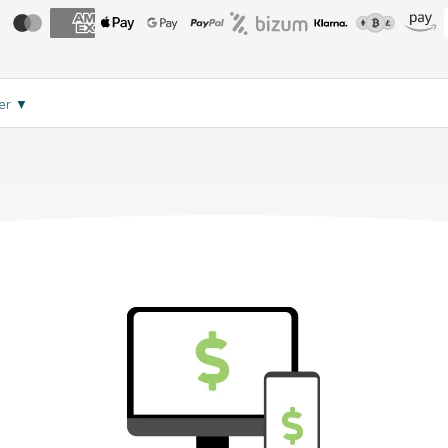
eer
▼