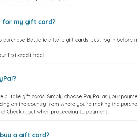
 for my gift card?
purchase Battlefield Italië gift cards. Just log in before
 first credit free!
ayPal?
eld Italië gift cards. Simply choose PayPal as your pay
ing on the country from where you're making the purchas
re! Check it out when proceeding to payment.
buy a gift card?