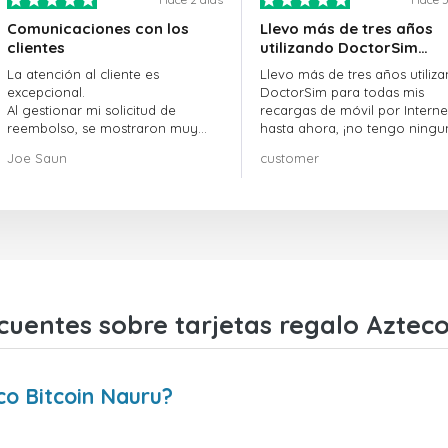
Comunicaciones con los
Llevo más de tres años
clientes
utilizando DoctorSim…
La atención al cliente es
Llevo más de tres años utiliz
excepcional.
DoctorSim para todas mis
Al gestionar mi solicitud de
recargas de móvil por Internet
reembolso, se mostraron muy
hasta ahora, ¡no tengo ningu
profesionales y rápidos en la
queja! ¡¡¡Muy recomendable!!!
Joe Saun
customer
gestión, y resolvieron mi
problema.
cuentes sobre tarjetas regalo Azteco
o Bitcoin Nauru?