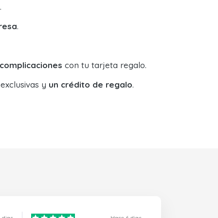
.
resa
.
 complicaciones
con tu tarjeta regalo.
 exclusivas y
un crédito de regalo
.
 dias
Hace 6 dias