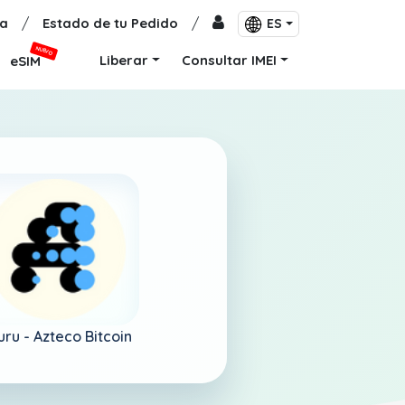
a
/
Estado de tu Pedido
/
ES
NUEVO
Liberar
Consultar IMEI
eSIM
uru -
Azteco Bitcoin