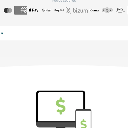
Pagos seguros
s
▼