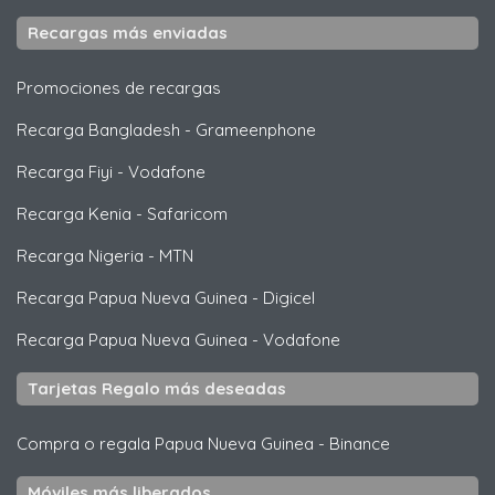
Recargas más enviadas
Promociones de recargas
Recarga Bangladesh
-
Grameenphone
Recarga Fiyi
-
Vodafone
Recarga Kenia
-
Safaricom
Recarga Nigeria
-
MTN
Recarga Papua Nueva Guinea
-
Digicel
Recarga Papua Nueva Guinea
-
Vodafone
Tarjetas Regalo más deseadas
Compra o regala Papua Nueva Guinea
-
Binance
Móviles más liberados