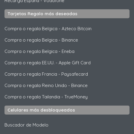
Recarga España
-
Vodafone
Tarjetas Regalo más deseadas
Compra o regala Belgica
-
Azteco Bitcoin
Compra o regala Belgica
-
Binance
Compra o regala Belgica
-
Eneba
Compra o regala EE.UU.
-
Apple Gift Card
Compra o regala Francia
-
Paysafecard
Compra o regala Reino Unido
-
Binance
Compra o regala Tailandia
-
TrueMoney
Celulares más desbloqueados
Buscador de Modelo