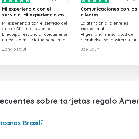
Mi experiencia con el
Comunicaciones con los
servicio. Mi experiencia con
clientes
el servicio de doctorSIM fue
Mi experiencia con el servicio del
La atención al cliente es
estupenda.
doctor SIM fue estupenda...
excepcional.
El equipo respondió rápidamente
Al gestionar mi solicitud de
y resolvió mi solicitud pendiente
reembolso, se mostraron mu
sin demora.
profesionales y rápidos en la
Zohaib Rauf
Joe Saun
En general, fue una gran decisión
gestión del proceso, y lograr
elegir al doctor SIM.
resolver mi problema.
¡Gracias!
ecuentes sobre tarjetas regalo Amer
icanas Brasil?