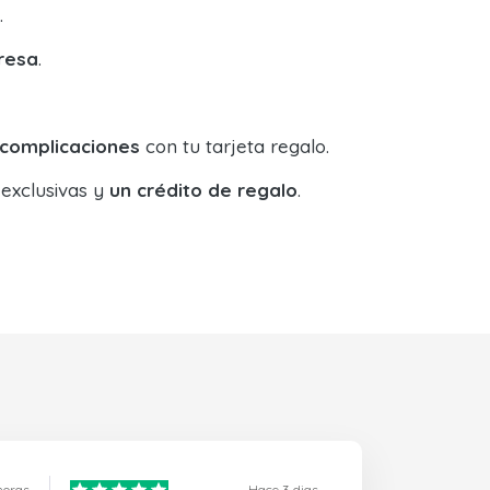
.
resa
.
 complicaciones
con tu tarjeta regalo.
 exclusivas y
un crédito de regalo
.
horas
Hace 3 dias