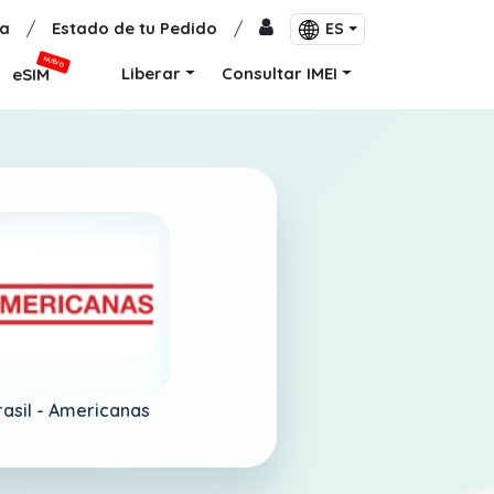
a
/
Estado de tu Pedido
/
ES
NUEVO
Liberar
Consultar IMEI
eSIM
rasil -
Americanas