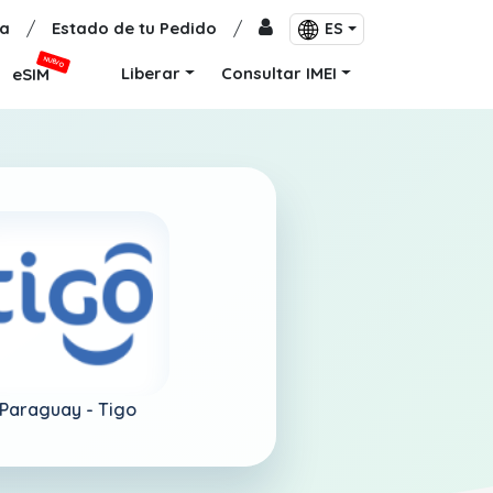
a
/
Estado de tu Pedido
/
ES
NUEVO
Liberar
Consultar IMEI
eSIM
Paraguay -
Tigo