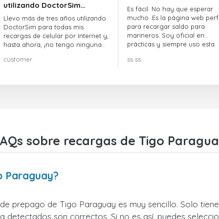
utilizando DoctorSim…
Es fácil. No hay que esperar
mucho. Es la página web perf
Llevo más de tres años utilizando
para recargar saldo para
DoctorSim para todas mis
marineros. Soy oficial en
recargas de celular por Internet y,
prácticas y siempre uso esta
hasta ahora, ¡no tengo ninguna
página web.
queja! ¡¡¡Muy recomendable!!!
customer
ss ss
AQs sobre recargas de Tigo Paragu
go Paraguay?
 de prepago de Tigo Paraguay es muy sencillo. Solo tiene
 detectados son correctos. Si no es así, puedes seleccio