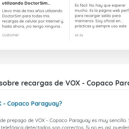
utilizando DoctorSim…
Es fácil. No hay que esperar
mucho. Es la página web perf
Llevo más de tres años utilizando
para recargar saldo para
DoctorSim para todas mis
marineros. Soy oficial en
recargas de celular por Internet y,
prácticas y siempre uso esta
hasta ahora, ¡no tengo ninguna
página web.
queja! ¡¡¡Muy recomendable!!!
customer
ss ss
sobre recargas de VOX - Copaco Pa
X - Copaco Paraguay?
r de prepago de VOX - Copaco Paraguay es muy sencillo. 
telefónica detectados son correctos. Si no es así, puedes