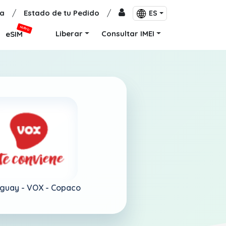
a
/
Estado de tu Pedido
/
ES
NUEVO
Liberar
Consultar IMEI
eSIM
guay -
VOX - Copaco