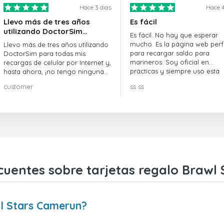
Hace 3 dias
Hace 4
Llevo más de tres años
Es fácil
utilizando DoctorSim…
Es fácil. No hay que esperar
mucho. Es la página web perf
Llevo más de tres años utilizando
para recargar saldo para
DoctorSim para todas mis
marineros. Soy oficial en
recargas de celular por Internet y,
prácticas y siempre uso esta
hasta ahora, ¡no tengo ninguna
página web.
queja! ¡¡¡Muy recomendable!!!
customer
ss ss
cuentes sobre tarjetas regalo Brawl
l Stars Camerun?