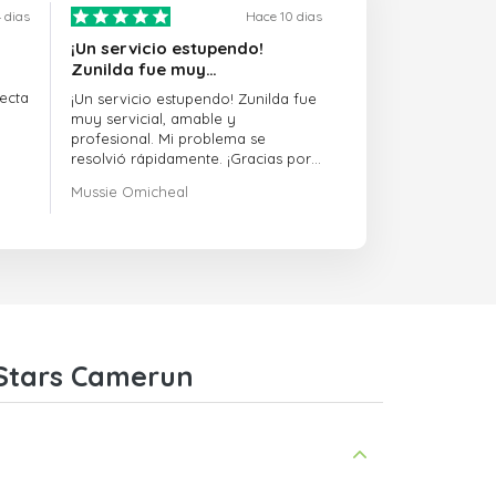
 dias
Hace 10 dias
¡Un servicio estupendo!
Zunilda fue muy…
ecta
¡Un servicio estupendo! Zunilda fue
muy servicial, amable y
profesional. Mi problema se
resolvió rápidamente. ¡Gracias por
la excelente asistencia!
Mussie Omicheal
 Stars Camerun