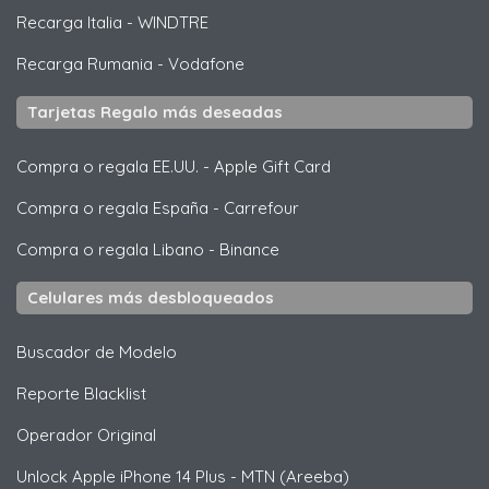
Recarga Italia
-
WINDTRE
Recarga Rumania
-
Vodafone
Tarjetas Regalo más deseadas
Compra o regala EE.UU.
-
Apple Gift Card
Compra o regala España
-
Carrefour
Compra o regala Libano
-
Binance
Celulares más desbloqueados
Buscador de Modelo
Reporte Blacklist
Operador Original
Unlock
Apple
iPhone 14 Plus - MTN (Areeba)