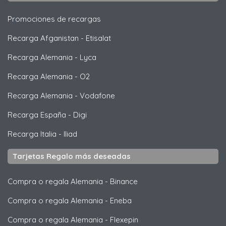
Promociones de recargas
Recarga Afganistan
-
Etisalat
Recarga Alemania
-
Lyca
Recarga Alemania
-
O2
Recarga Alemania
-
Vodafone
Recarga España
-
Digi
Recarga Italia
-
Iliad
Tarjetas Regalo más deseadas
Compra o regala Alemania
-
Binance
Compra o regala Alemania
-
Eneba
Compra o regala Alemania
-
Flexepin