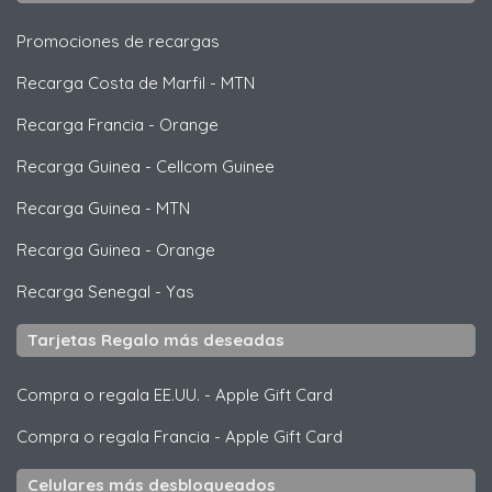
Promociones de recargas
Recarga Costa de Marfil
-
MTN
Recarga Francia
-
Orange
Recarga Guinea
-
Cellcom Guinee
Recarga Guinea
-
MTN
Recarga Guinea
-
Orange
Recarga Senegal
-
Yas
Tarjetas Regalo más deseadas
Compra o regala EE.UU.
-
Apple Gift Card
Compra o regala Francia
-
Apple Gift Card
Celulares más desbloqueados