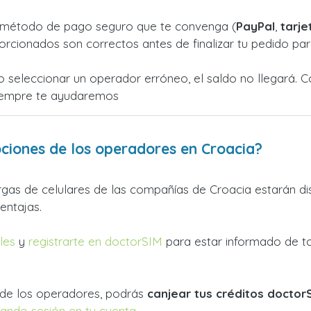
el método de pago seguro que te convenga (
PayPal
,
tarje
orcionados son correctos antes de finalizar tu pedido para
o seleccionar un operador erróneo, el saldo no llegará. 
¡Siempre te ayudaremos
iones de los operadores en Croacia?
argas de celulares de las compañías de Croacia estarán d
entajas.
les
y
registrarte en doctorSIM
para estar informado de t
de los operadores, podrás
canjear tus créditos doctor
ciando sesión en tu cuenta