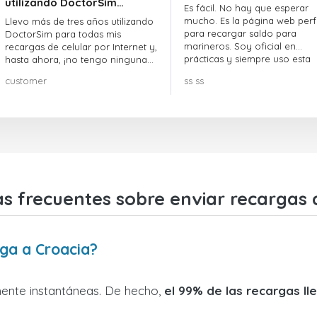
utilizando DoctorSim…
Es fácil. No hay que esperar
mucho. Es la página web perf
Llevo más de tres años utilizando
para recargar saldo para
DoctorSim para todas mis
marineros. Soy oficial en
recargas de celular por Internet y,
prácticas y siempre uso esta
hasta ahora, ¡no tengo ninguna
página web.
queja! ¡¡¡Muy recomendable!!!
customer
ss ss
s frecuentes sobre enviar recargas 
rga a Croacia?
mente instantáneas. De hecho,
el 99% de las recargas l