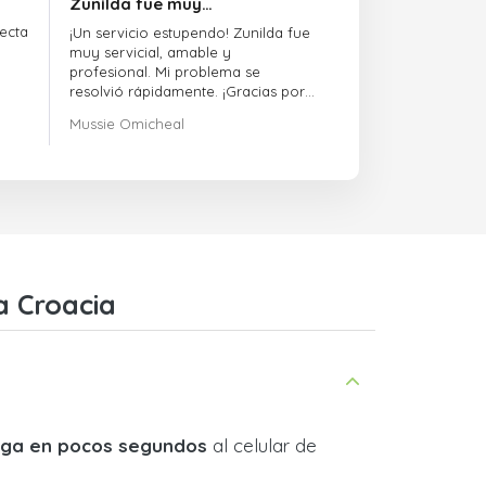
Zunilda fue muy…
ecta
¡Un servicio estupendo! Zunilda fue
muy servicial, amable y
profesional. Mi problema se
resolvió rápidamente. ¡Gracias por
la excelente atención!
Mussie Omicheal
a Croacia
lega en pocos segundos
al celular de