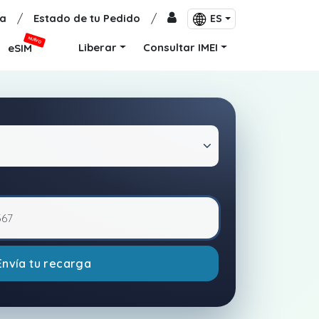
a
/
Estado de tu Pedido
/
ES
NUEVO
Liberar
Consultar IMEI
eSIM
Envía tu recarga