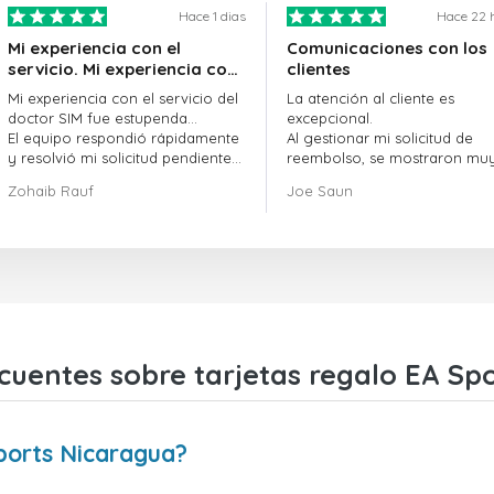
Hace 1 dias
Hace 22 
Mi experiencia con el
Comunicaciones con los
servicio. Mi experiencia con
clientes
el servicio de doctorSIM fue
Mi experiencia con el servicio del
La atención al cliente es
estupenda.
doctor SIM fue estupenda...
excepcional.
El equipo respondió rápidamente
Al gestionar mi solicitud de
y resolvió mi solicitud pendiente
reembolso, se mostraron mu
sin demora.
profesionales y rápidos en la
Zohaib Rauf
Joe Saun
En general, fue una gran decisión
gestión del proceso, y lograr
elegir al doctor SIM.
resolver mi problema.
¡Gracias!
cuentes sobre tarjetas regalo EA Sp
ports Nicaragua?