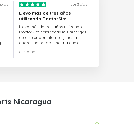
horas
Hace 3 dias
Llevo más de tres años
utilizando DoctorSim…
Llevo más de tres años utilizando
DoctorSim para todas mis recargas
de celular por Internet y, hasta
y
ahora, ¡no tengo ninguna queja!
¡¡¡Muy recomendable!!!
customer
on
orts Nicaragua