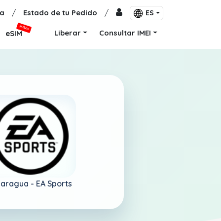
a
/
Estado de tu Pedido
/
ES
NUEVO
Liberar
Consultar IMEI
eSIM
caragua -
EA Sports