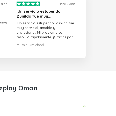
 dias
Hace 9 dias
¡Un servicio estupendo!
Zunilda fue muy…
ecta
¡Un servicio estupendo! Zunilda fue
muy servicial, amable y
profesional. Mi problema se
resolvió rápidamente. ¡Gracias por
la excelente asistencia!
Mussie Omicheal
arzplay Oman