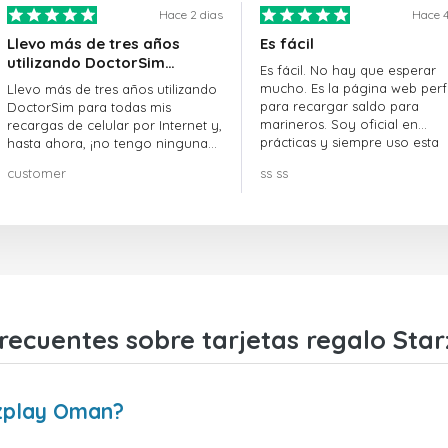
Hace 2 dias
Hace 4
Llevo más de tres años
Es fácil
utilizando DoctorSim…
Es fácil. No hay que esperar
mucho. Es la página web perf
Llevo más de tres años utilizando
para recargar saldo para
DoctorSim para todas mis
marineros. Soy oficial en
recargas de celular por Internet y,
prácticas y siempre uso esta
hasta ahora, ¡no tengo ninguna
página web.
queja! ¡¡¡Muy recomendable!!!
customer
ss ss
recuentes sobre tarjetas regalo St
rzplay Oman?