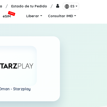
a
/
Estado de tu Pedido
/
ES
NUEVO
Liberar
Consultar IMEI
eSIM
Oman -
Starzplay