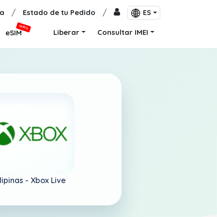
a
/
Estado de tu Pedido
/
ES
NUEVO
Liberar
Consultar IMEI
eSIM
lipinas -
Xbox Live