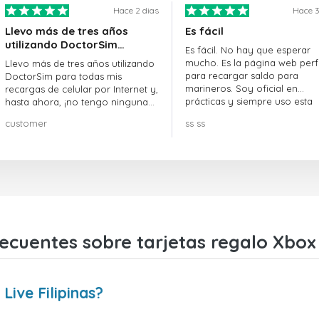
Hace 2 dias
Hace 3
Llevo más de tres años
Es fácil
utilizando DoctorSim…
Es fácil. No hay que esperar
mucho. Es la página web perf
Llevo más de tres años utilizando
para recargar saldo para
DoctorSim para todas mis
marineros. Soy oficial en
recargas de celular por Internet y,
prácticas y siempre uso esta
hasta ahora, ¡no tengo ninguna
página web.
queja! ¡¡¡Muy recomendable!!!
customer
ss ss
ecuentes sobre tarjetas regalo Xbox L
ive Filipinas?