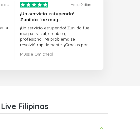
 dias
Hace 9 dias
¡Un servicio estupendo!
Zunilda fue muy…
ecta
¡Un servicio estupendo! Zunilda fue
muy servicial, amable y
profesional. Mi problema se
resolvió rápidamente. ¡Gracias por
la excelente atención!
Mussie Omicheal
ive Filipinas