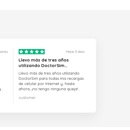
horas
Hace 3 dias
Llevo más de tres años
utilizando DoctorSim…
Llevo más de tres años utilizando
DoctorSim para todas mis recargas
de celular por Internet y, hasta
y
ahora, ¡no tengo ninguna queja!
¡¡¡Muy recomendable!!!
customer
on