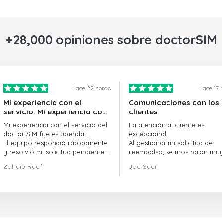
+28,000 opiniones sobre doctorSIM
Hace 22 horas
Hace 17 
Mi experiencia con el
Comunicaciones con los
servicio. Mi experiencia con
clientes
el servicio de doctorSIM fue
Mi experiencia con el servicio del
La atención al cliente es
estupenda.
doctor SIM fue estupenda...
excepcional.
El equipo respondió rápidamente
Al gestionar mi solicitud de
y resolvió mi solicitud pendiente
reembolso, se mostraron mu
sin demora.
profesionales y rápidos en la
Zohaib Rauf
Joe Saun
En general, fue una gran decisión
gestión del proceso, y lograr
elegir al doctor SIM.
resolver mi problema.
¡Gracias!