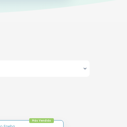
Más Vendido
lo Eneba