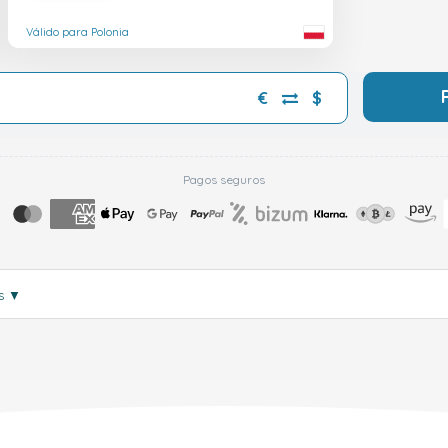
Válido para Polonia
€
$
Pagos seguros
ás
▼