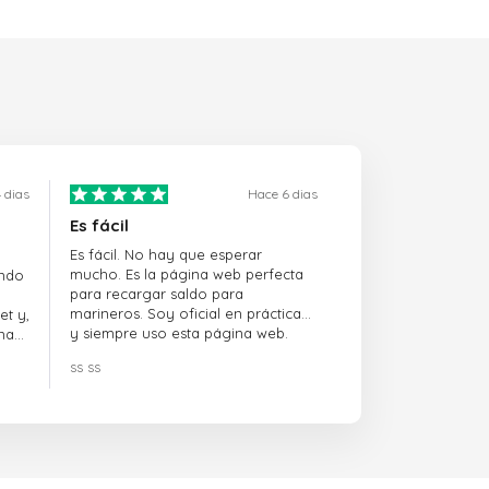
 dias
Hace 6 dias
Es fácil
Es fácil. No hay que esperar
mucho. Es la página web perfecta
ando
para recargar saldo para
marineros. Soy oficial en prácticas
et y,
y siempre uso esta página web.
na
ss ss