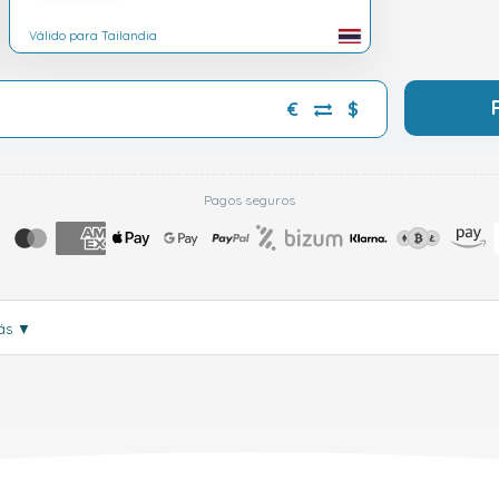
Válido para Tailandia
€
$
Pagos seguros
más
▼