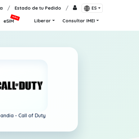
a
/
Estado de tu Pedido
/
ES
NUEVO
Liberar
Consultar IMEI
eSIM
landia -
Call of Duty