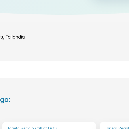
uty
Tailandia
ego:
Tarjeta Regalo Call of Duty
Tarjeta Regal