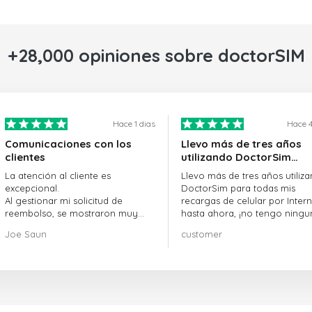
+28,000 opiniones sobre doctorSIM
Hace 1 dias
Hace 4
Comunicaciones con los
Llevo más de tres años
clientes
utilizando DoctorSim…
La atención al cliente es
Llevo más de tres años utiliz
excepcional.
DoctorSim para todas mis
Al gestionar mi solicitud de
recargas de celular por Intern
reembolso, se mostraron muy
hasta ahora, ¡no tengo ningu
profesionales y rápidos en la
queja! ¡¡¡Muy recomendable!!!
Joe Saun
customer
gestión, y resolvieron mi
problema.