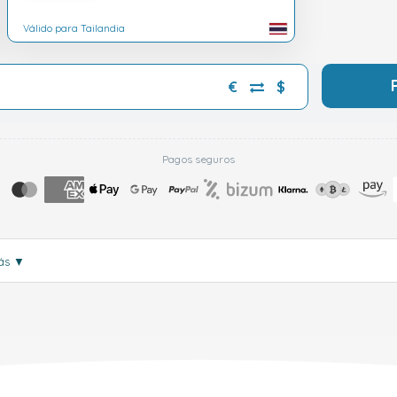
Válido para Tailandia
€
$
Pagos seguros
más
▼