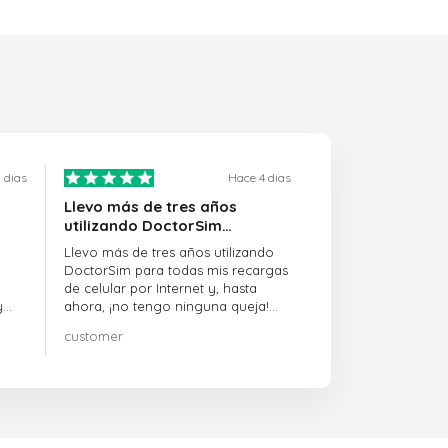
 dias
Hace 4 dias
Llevo más de tres años
utilizando DoctorSim…
Llevo más de tres años utilizando
DoctorSim para todas mis recargas
de celular por Internet y, hasta
y
ahora, ¡no tengo ninguna queja!
¡¡¡Muy recomendable!!!
customer
on