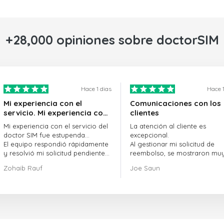
+28,000 opiniones sobre doctorSIM
Hace 1 dias
Hace 1
Mi experiencia con el
Comunicaciones con los
servicio. Mi experiencia con
clientes
el servicio de doctorSIM fue
Mi experiencia con el servicio del
La atención al cliente es
estupenda.
doctor SIM fue estupenda...
excepcional.
El equipo respondió rápidamente
Al gestionar mi solicitud de
y resolvió mi solicitud pendiente
reembolso, se mostraron mu
sin demora.
profesionales y rápidos en la
Zohaib Rauf
Joe Saun
En general, fue una gran decisión
gestión del proceso, y lograr
elegir al doctor SIM.
resolver mi problema.
¡Gracias!