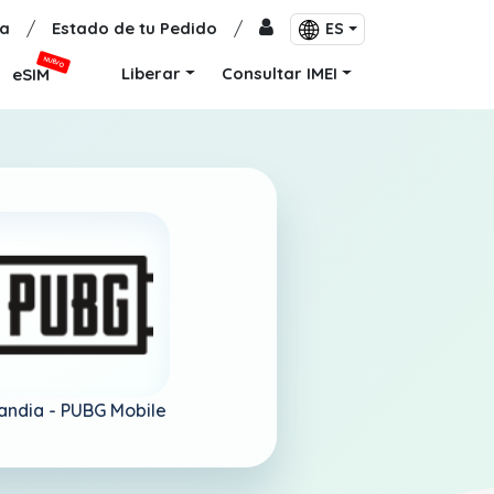
a
/
Estado de tu Pedido
/
ES
NUEVO
Liberar
Consultar IMEI
eSIM
landia -
PUBG Mobile