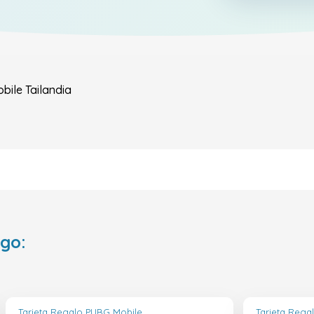
bile
Tailandia
ego:
Tarjeta Regalo PUBG Mobile
Tarjeta Rega