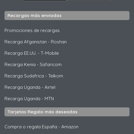
Recargas más enviadas
Promociones de recargas
Recarga Afganistan
-
Roshan
Recarga EE.UU.
-
T-Mobile
Recarga Kenia
-
Safaricom
Recarga Sudafrica
-
Telkom
Recarga Uganda
-
Airtel
Recarga Uganda
-
MTN
Tarjetas Regalo más deseadas
Compra o regala España
-
Amazon